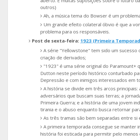
aberto. E muitas suposições sobre o futuro d
outros)
Ah, a música tema do Bowser é um problema 
Um grande efeito colateral óbvio é que a v
problema para os responsáveis.
Post de sexta-feira:
1923 (Primeira Temporad
A série "Yellowstone" tem sido um sucesso c
criação de derivados;
"1923" é uma série original do Paramount+ qu
Dutton neste período histórico conturbado pas
Depressão e com inimigos interessados em to
A história se divide em três arcos principai
adversários que buscam suas terras; a jornada
Primeira Guerra; e a história de uma jovem in
tirania e o abuso enquanto busca retornar par
As três tramas são bem separadas entre si e
A primeira temporada consegue se manter int
história foi esticada para permitir pelo meno