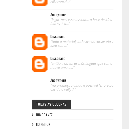
eilly com d..."
Anonymous
"legal, mas essa assinatura base de 40 d
ólares, é a..."
Dissonant
"todo o material, inclusive os cursos via v
ideo com..."
Dissonant
"então... dizem as más línguas que como
houve uma a..."
Anonymous
"na promoção ainda é possível ler o e-bo
oks da o’reilly ? "
TODAS AS COLUNAS
FILME DA VEZ
NO NETFLIX