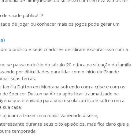
a franquia de filme(depois do sucesso com certeza vamos ter
de saúde pública! :P
ontade de jogar ou conhecer mais os jogos pode gerar um
a)
om o público e seus criadores decidiram explorar isso com a
e se passa no início do século 20 e foca na situação da família
sando por dificuldades para lidar com o início da Grande
mar suas terras;
s: a família Dutton em Montana sofrendo com a crise e com os
 de Spencer Dutton na África após ficar traumatizado na
dígena que é enviada para uma escola católica e sofre com a
a sua casa;
 ajudam a trazer uma maior variedade à série;
eressante durante seus oito episódios, mas fica claro que a
s outra temporada;