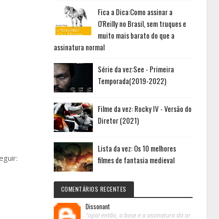
Fica a Dica:Como assinar a
O'Reilly no Brasil, sem truques e
muito mais barato do que a
assinatura normal
Série da vez:See - Primeira
Temporada(2019-2022)
Filme da vez: Rocky IV - Versão do
Diretor (2021)
Lista da vez: Os 10 melhores
eguir:
filmes de fantasia medieval
COMENTÁRIOS RECENTES
Dissonant
"opa! então, a base e a assinatura da or