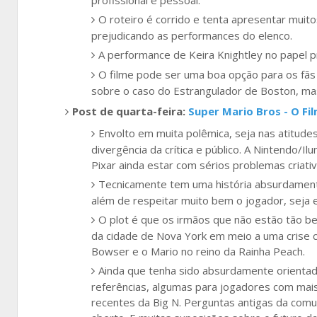
O roteiro é corrido e tenta apresentar muit
prejudicando as performances do elenco.
A performance de Keira Knightley no papel p
O filme pode ser uma boa opção para os fãs 
sobre o caso do Estrangulador de Boston, ma
Post de quarta-feira:
Super Mario Bros - O Fi
Envolto em muita polêmica, seja nas atitude
divergência da crítica e público. A Nintendo/Il
Pixar ainda estar com sérios problemas criativ
Tecnicamente tem uma história absurdament
além de respeitar muito bem o jogador, seja e
O plot é que os irmãos que não estão tão 
da cidade de Nova York em meio a uma crise c
Bowser e o Mario no reino da Rainha Peach.
Ainda que tenha sido absurdamente orientad
referências, algumas para jogadores com mai
recentes da Big N. Perguntas antigas da co