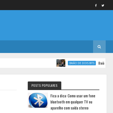
Baião de Dois Bits
BAIÃO DE DOIS BITS
POSTS POPULARES
Fica a dica: Como usar um fone
bluetooth em qualquer TV ou
aparelho com saída stereo