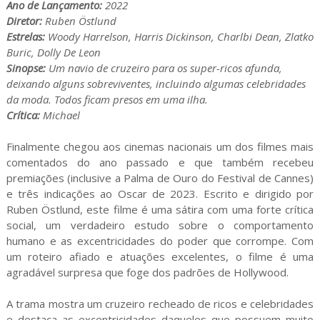
Ano de Lançamento:
2022
Diretor:
Ruben Östlund
Estrelas:
Woody Harrelson, Harris Dickinson, Charlbi Dean, Zlatko
Buric, Dolly De Leon
Sinopse:
Um navio de cruzeiro para os super-ricos afunda,
deixando alguns sobreviventes, incluindo algumas celebridades
da moda. Todos ficam presos em uma ilha.
Crítica:
Michael
Finalmente chegou aos cinemas nacionais um dos filmes mais
comentados do ano passado e que também recebeu
premiações (inclusive a Palma de Ouro do Festival de Cannes)
e três indicações ao Oscar de 2023. Escrito e dirigido por
Ruben Östlund, este filme é uma sátira com uma forte crítica
social, um verdadeiro estudo sobre o comportamento
humano e as excentricidades do poder que corrompe. Com
um roteiro afiado e atuações excelentes, o filme é uma
agradável surpresa que foge dos padrões de Hollywood.
A trama mostra um cruzeiro recheado de ricos e celebridades
e destaca as excentricidades daqueles que possuem muito