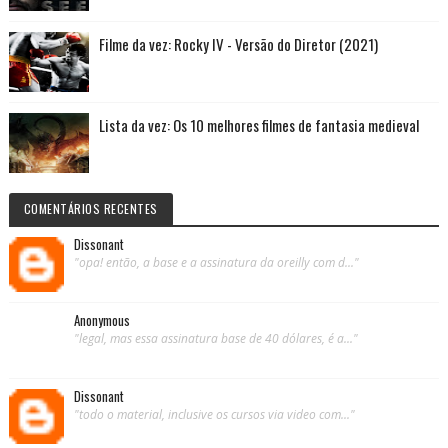
Filme da vez: Rocky IV - Versão do Diretor (2021)
Lista da vez: Os 10 melhores filmes de fantasia medieval
COMENTÁRIOS RECENTES
Dissonant
"opa! então, a base e a assinatura da oreilly com d..."
Anonymous
"legal, mas essa assinatura base de 40 dólares, é a..."
Dissonant
"todo o material, inclusive os cursos via video com..."