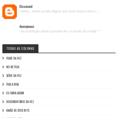
Dissonant
"então... dizem as más línguas que como houve uma a..."
Anonymous
"na promoção ainda é possível ler o e-books da o’reilly ? "
TODAS AS COLUNAS
FILME DA VEZ
NO NETFLIX
SÉRIE DA VEZ
FICA A DICA
EU FARIA ASSIM
DOCUMENTÁRIO DA VEZ
BAIÃO DE DOIS BITS