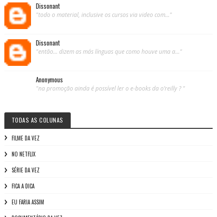
Dissonant
"todo o material, inclusive os cursos via video com..."
Dissonant
"então... dizem as más línguas que como houve uma a..."
Anonymous
"na promoção ainda é possível ler o e-books da o’reilly ? "
TODAS AS COLUNAS
FILME DA VEZ
NO NETFLIX
SÉRIE DA VEZ
FICA A DICA
EU FARIA ASSIM