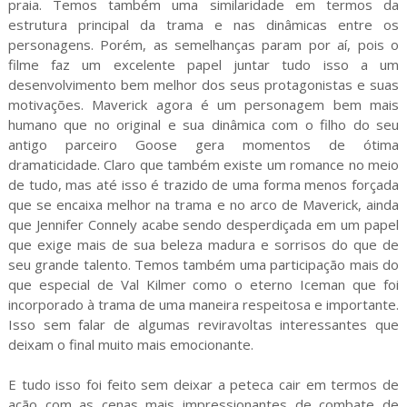
praia. Temos também uma similaridade em termos da
estrutura principal da trama e nas dinâmicas entre os
personagens. Porém, as semelhanças param por aí, pois o
filme faz um excelente papel juntar tudo isso a um
desenvolvimento bem melhor dos seus protagonistas e suas
motivações. Maverick agora é um personagem bem mais
humano que no original e sua dinâmica com o filho do seu
antigo parceiro Goose gera momentos de ótima
dramaticidade. Claro que também existe um romance no meio
de tudo, mas até isso é trazido de uma forma menos forçada
que se encaixa melhor na trama e no arco de Maverick, ainda
que Jennifer Connely acabe sendo desperdiçada em um papel
que exige mais de sua beleza madura e sorrisos do que de
seu grande talento. Temos também uma participação mais do
que especial de Val Kilmer como o eterno Iceman que foi
incorporado à trama de uma maneira respeitosa e importante.
Isso sem falar de algumas reviravoltas interessantes que
deixam o final muito mais emocionante.
E tudo isso foi feito sem deixar a peteca cair em termos de
ação com as cenas mais impressionantes de combate de