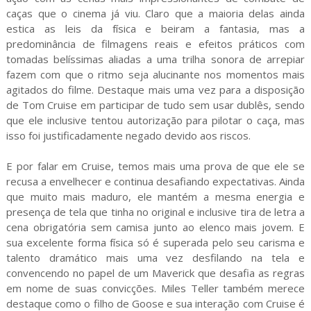
caças que o cinema já viu. Claro que a maioria delas ainda
estica as leis da física e beiram a fantasia, mas a
predominância de filmagens reais e efeitos práticos com
tomadas belíssimas aliadas a uma trilha sonora de arrepiar
fazem com que o ritmo seja alucinante nos momentos mais
agitados do filme. Destaque mais uma vez para a disposição
de Tom Cruise em participar de tudo sem usar dublês, sendo
que ele inclusive tentou autorização para pilotar o caça, mas
isso foi justificadamente negado devido aos riscos.
E por falar em Cruise, temos mais uma prova de que ele se
recusa a envelhecer e continua desafiando expectativas. Ainda
que muito mais maduro, ele mantém a mesma energia e
presença de tela que tinha no original e inclusive tira de letra a
cena obrigatória sem camisa junto ao elenco mais jovem. E
sua excelente forma física só é superada pelo seu carisma e
talento dramático mais uma vez desfilando na tela e
convencendo no papel de um Maverick que desafia as regras
em nome de suas convicções. Miles Teller também merece
destaque como o filho de Goose e sua interação com Cruise é