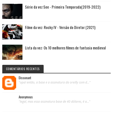
Série da vez:See - Primeira Temporada(2019-2022)
Filme da vez: Rocky IV - Versão do Diretor (2021)
Lista da vez: Os 10 melhores filmes de fantasia medieval
COMENTÁRIOS RECENTES
Dissonant
"opa! então, a base e a assinatura da oreilly com d..."
Anonymous
"legal, mas essa assinatura base de 40 dólares, é a..."