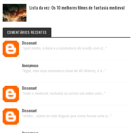
Lista da vez: Os 10 melhores filmes de fantasia medieval
COMENTÁRIOS RECENTES
Dissonant
"opa! então, a base e a assinatura da oreilly com d..."
Anonymous
"legal, mas essa assinatura base de 40 dólares, é a..."
Dissonant
"todo o material, inclusive os cursos via video com..."
Dissonant
"então... dizem as más línguas que como houve uma a..."
Anonymous