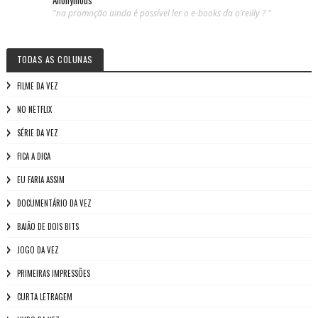
"na promoção ainda é possível ler o e-books da o’reilly ? "
TODAS AS COLUNAS
FILME DA VEZ
NO NETFLIX
SÉRIE DA VEZ
FICA A DICA
EU FARIA ASSIM
DOCUMENTÁRIO DA VEZ
BAIÃO DE DOIS BITS
JOGO DA VEZ
PRIMEIRAS IMPRESSÕES
CURTA LETRAGEM