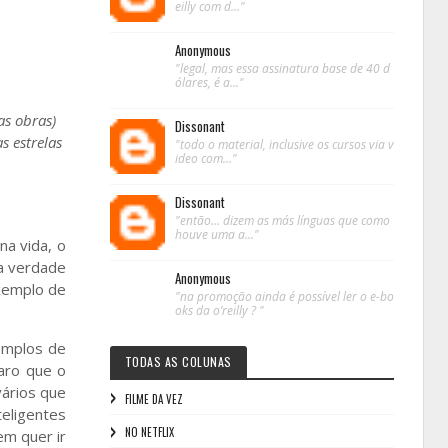
eilly com d..."
Anonymous
"legal, mas essa assinatura base de 40 d
ólares, é a..."
as obras)
Dissonant
s estrelas
"todo o material, inclusive os cursos via v
ideo com..."
Dissonant
"então... dizem as más línguas que como
houve uma a..."
na vida, o
a verdade
Anonymous
exemplo de
"na promoção ainda é possível ler o e-bo
oks da o’reilly ? "
emplos de
TODAS AS COLUNAS
laro que o
ários que
FILME DA VEZ
teligentes
NO NETFLIX
em quer ir