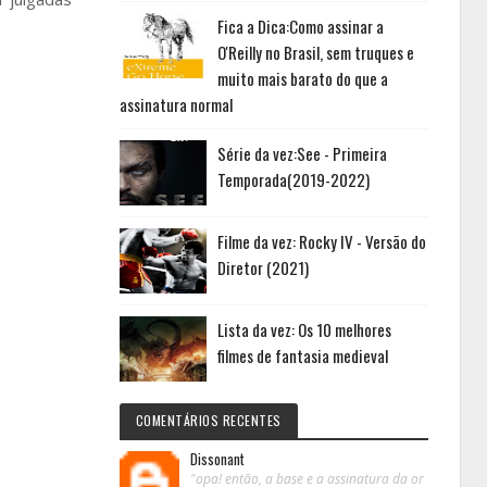
Fica a Dica:Como assinar a
O'Reilly no Brasil, sem truques e
muito mais barato do que a
assinatura normal
Série da vez:See - Primeira
Temporada(2019-2022)
Filme da vez: Rocky IV - Versão do
Diretor (2021)
Lista da vez: Os 10 melhores
filmes de fantasia medieval
COMENTÁRIOS RECENTES
Dissonant
"opa! então, a base e a assinatura da or