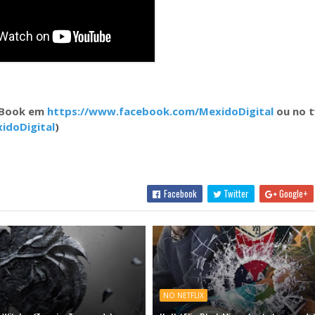
eBook em
https://www.facebook.com/MexidoDigital
ou no t
idoDigital
)
Facebook
Twitter
Google+
NO NETFLIX