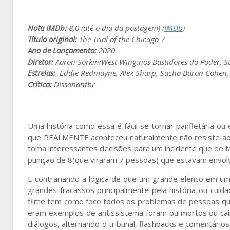
Nota IMDb:
8,0 (até o dia da postagem) (
IMDb
)
Título original:
The Trial of the Chicago 7
Ano de Lançamento:
2020
Diretor:
Aaron Sorkin(West Wing:nos Bastidores do Poder, St
Estrelas:
Eddie Redmayne, Alex Sharp, Sacha Baron Cohen, Je
Crítica:
Dissonantbr
Uma história como essa é fácil se tornar panfletária ou
que REALMENTE aconteceu naturalmente não resiste ao 
toma interessantes decisões para um incidente que de fa
punição de 8(que viraram 7 pessoas) que estavam envol
E contrariando a lógica de que um grande elenco em u
grandes fracassos principalmente pela história ou cuid
filme tem como foco todos os problemas de pessoas qu
eram exemplos de antissistema foram ou mortos ou caír
diálogos, alternando o tribunal, flashbacks e comentário