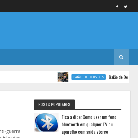
Baião de Dois Bits - Epi
BAIÃO DE DOIS BITS
POSTS POPULARES
Fica a dica: Como usar um fone
bluetooth em qualquer TV ou
ti-guerra
aparelho com saída stereo
r julgadas