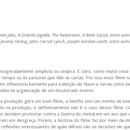
eve Jobs, A Grande Jogada, The Newsroom, A Rede Social, entre outr
remy Strong, John Carroll Lynch, Joseph Gordon-Levitt, entre outra
 exageradamente simplista ou utópica. E claro, como muita coisa 
tempo ou às pessoas que dão as cartas. Por isso esse filme n
to influenciou bastante para a eleição de Nixon e serviu como 
vidas na organização de um desastrado evento.
ma produção gera um bom filme, a NetFlix tem um monte de ex
ado na produção, e definitivamente não é o caso desse filme. C
e decidem protestar contra a Guerra do Vietnã em um ano que v
am em desgraça. Porém, a história do filme faz por meio de in
s reflexões interessantes de quão difíceis são as decisões de qu