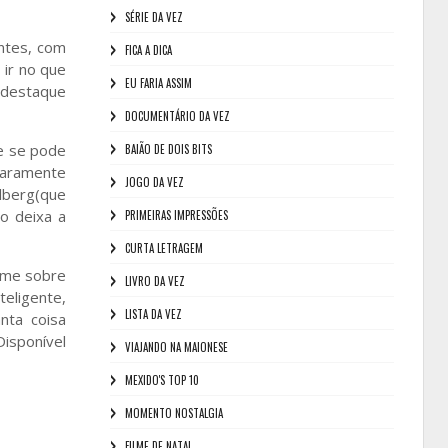
SÉRIE DA VEZ
ntes, com
FICA A DICA
 ir no que
EU FARIA ASSIM
 destaque
DOCUMENTÁRIO DA VEZ
ue se pode
BAIÃO DE DOIS BITS
Claramente
JOGO DA VEZ
elberg(que
o deixa a
PRIMEIRAS IMPRESSÕES
CURTA LETRAGEM
ilme sobre
LIVRO DA VEZ
teligente,
LISTA DA VEZ
nta coisa
Disponível
VIAJANDO NA MAIONESE
MEXIDO'S TOP 10
MOMENTO NOSTALGIA
FILME DE NATAL