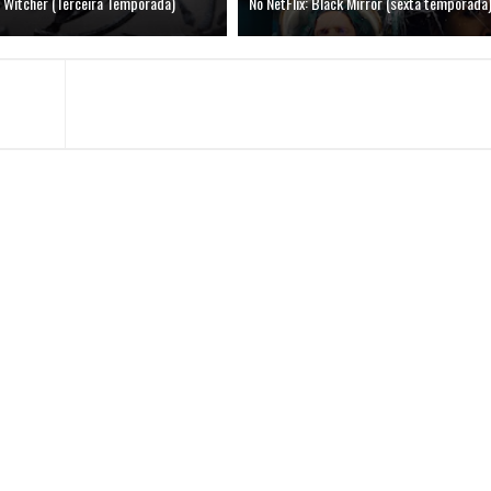
e Witcher (Terceira Temporada)
No NetFlix: Black Mirror (sexta temporada