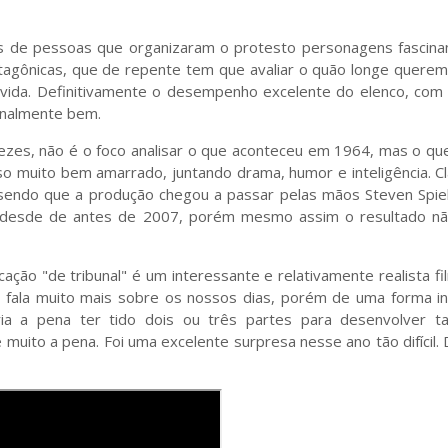
eos de pessoas que organizaram o protesto personagens fascina
tagônicas, que de repente tem que avaliar o quão longe querem
vida. Definitivamente o desempenho excelente do elenco, com
ionalmente bem.
 vezes, não é o foco analisar o que aconteceu em 1964, mas o q
sso muito bem amarrado, juntando drama, humor e inteligência. 
o, sendo que a produção chegou a passar pelas mãos Steven Spi
ro desde de antes de 2007, porém mesmo assim o resultado nã
ação "de tribunal" é um interessante e relativamente realista f
e fala muito mais sobre os nossos dias, porém de uma forma in
a a pena ter tido dois ou três partes para desenvolver ta
uito a pena. Foi uma excelente surpresa nesse ano tão difícil. 