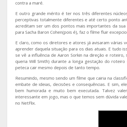
contra a maré.
E outro grande mérito é ter nos três diferentes núcl
perceptivas totalmente diferentes e até certo ponto an
acreditam ser um dos pontos mais importantes da sua 
para Sacha Baron Cohen(pois é), faz o filme fluir excepc
E claro, como os diretores e atores já avisaram várias
aprender daquela situação para os dias atuais. E tudo i
se vê a influência de Aaron Sorkin na direção e roteir
queria Will Smith) durante a longa gestação do rotei
peteca cair mesmo depois de tanto tempo.
Resumindo, mesmo sendo um filme que cairia na classific
embate de ideias, decisões e consequências. E sim, el
bem humorada e muito bem executada. Talvez valeri
interessante em jogo, mas o que temos sem dúvida vale m
no NetFlix.