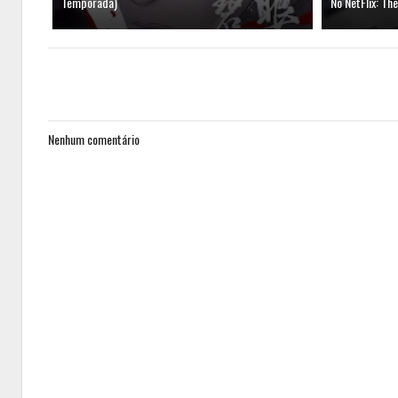
Temporada)
No NetFlix: Th
Nenhum comentário