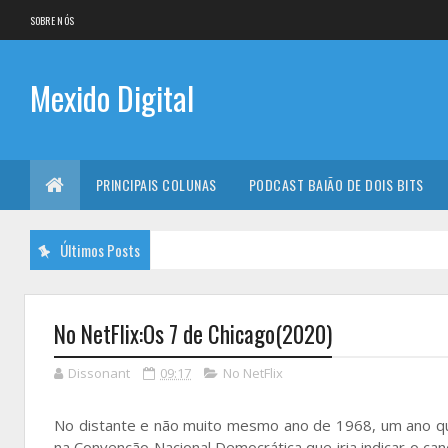
SOBRE NÓS
Mexido Digital
PRINCIPAIS COLUNAS
PODCAST BAIÃO DE DOIS BITS
Últimos Posts
No NetFlix:Os 7 de Chicago(2020)
Dissonant
09:17
No NetFlix
No distante e não muito mesmo ano de 1968, um ano que
na Convenção Nacional Democrática que iria indicar o ca