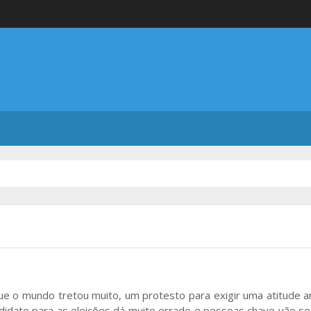
 o mundo tretou muito, um protesto para exigir uma atitude an
ndidato para as eleições dá muito errado e pessoas chave vão se