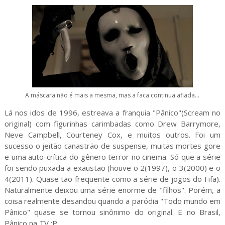
A máscara não é mais a mesma, mas a faca continua afiada...
Lá nos idos de 1996, estreava a franquia "Pânico"(Scream no
original) com figurinhas carimbadas como Drew Barrymore,
Neve Campbell, Courteney Cox, e muitos outros. Foi um
sucesso o jeitão canastrão de suspense, muitas mortes gore
e uma auto-crítica do gênero terror no cinema. Só que a série
foi sendo puxada a exaustão (houve o 2(1997), o 3(2000) e o
4(2011). Quase tão frequente como a série de jogos do Fifa).
Naturalmente deixou uma série enorme de "filhos". Porém, a
coisa realmente desandou quando a paródia "Todo mundo em
Pânico" quase se tornou sinônimo do original. E no Brasil,
Pânico na TV :P