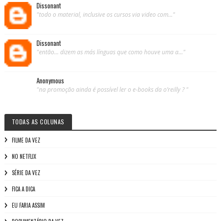
Dissonant
"todo o material, inclusive os cursos via video com..."
Dissonant
"então... dizem as más línguas que como houve uma a..."
Anonymous
"na promoção ainda é possível ler o e-books da o’reilly ? "
TODAS AS COLUNAS
FILME DA VEZ
NO NETFLIX
SÉRIE DA VEZ
FICA A DICA
EU FARIA ASSIM