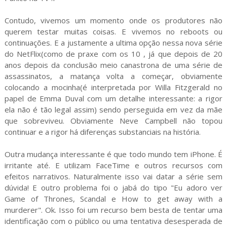
Contudo, vivemos um momento onde os produtores não
querem testar muitas coisas. E vivemos no reboots ou
continuações. E a justamente a ultima opção nessa nova série
do NetFlix(como de praxe com os 10 , já que depois de 20
anos depois da conclusão meio canastrona de uma série de
assassinatos, a matança volta a começar, obviamente
colocando a mocinha(é interpretada por Willa Fitzgerald no
papel de Emma Duval com um detalhe interessante: a rigor
ela não é tão legal assim) sendo perseguida em vez da mãe
que sobreviveu. Obviamente Neve Campbell não topou
continuar e a rigor há diferenças substanciais na história.
Outra mudança interessante é que todo mundo tem iPhone. É
irritante até. E utilizam FaceTime e outros recursos com
efeitos narrativos. Naturalmente isso vai datar a série sem
dúvida! E outro problema foi o jabá do tipo "Eu adoro ver
Game of Thrones, Scandal e How to get away with a
murderer". Ok. Isso foi um recurso bem besta de tentar uma
identificação com o público ou uma tentativa desesperada de