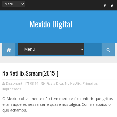
Mexido Digital
No NetFlix:Scream(2015-)
Dissonant
08:14
Fica a Dica
,
No NetFlix
,
Primeiras
Impressões
O Mexido obviamente não tem medo e foi conferir que gritos
eram aqueles nessa série quase nostálgica. Confira abaixo o
que achamos.