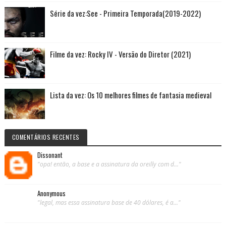
Série da vez:See - Primeira Temporada(2019-2022)
Filme da vez: Rocky IV - Versão do Diretor (2021)
Lista da vez: Os 10 melhores filmes de fantasia medieval
COMENTÁRIOS RECENTES
Dissonant
"opa! então, a base e a assinatura da oreilly com d..."
Anonymous
"legal, mas essa assinatura base de 40 dólares, é a..."