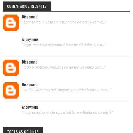
COMENTÁRIOS RECENTES
Dissonant
"opa! então, a base e a assinatura da oreilly com d..."
Anonymous
"legal, mas essa assinatura base de 40 dólares, é a..."
Dissonant
"todo o material, inclusive os cursos via video com..."
Dissonant
"então... dizem as más línguas que como houve uma a..."
Anonymous
"na promoção ainda é possível ler o e-books da o’reilly ? "
TODAS AS COLUNAS