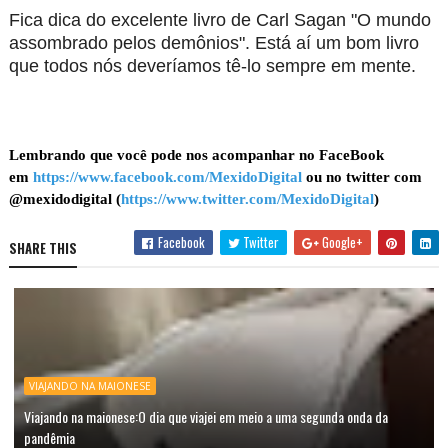
Fica dica do excelente livro de Carl Sagan "O mundo
assombrado pelos demônios". Está aí um bom livro
que todos nós deveríamos tê-lo sempre em mente.
Lembrando que você pode nos acompanhar no FaceBook
em
https://www.facebook.com/MexidoDigital
ou no twitter com
@mexidodigital (
https://www.twitter.com/MexidoDigital
)
Facebook
Twitter
Google+
SHARE THIS
VIAJANDO NA MAIONESE
Viajando na maionese:O dia que viajei em meio a uma segunda onda da
pandêmia