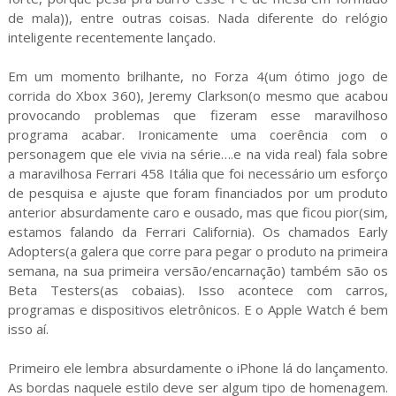
de mala)), entre outras coisas. Nada diferente do relógio
inteligente recentemente lançado.
Em um momento brilhante, no Forza 4(um ótimo jogo de
corrida do Xbox 360), Jeremy Clarkson(o mesmo que acabou
provocando problemas que fizeram esse maravilhoso
programa acabar. Ironicamente uma coerência com o
personagem que ele vivia na série….e na vida real) fala sobre
a maravilhosa Ferrari 458 Itália que foi necessário um esforço
de pesquisa e ajuste que foram financiados por um produto
anterior absurdamente caro e ousado, mas que ficou pior(sim,
estamos falando da Ferrari California). Os chamados Early
Adopters(a galera que corre para pegar o produto na primeira
semana, na sua primeira versão/encarnação) também são os
Beta Testers(as cobaias). Isso acontece com carros,
programas e dispositivos eletrônicos. E o Apple Watch é bem
isso aí.
Primeiro ele lembra absurdamente o iPhone lá do lançamento.
As bordas naquele estilo deve ser algum tipo de homenagem.