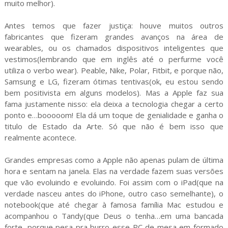
muito melhor).
Antes temos que fazer justiça: houve muitos outros
fabricantes que fizeram grandes avanços na área de
wearables, ou os chamados dispositivos inteligentes que
vestimos(lembrando que em inglês até o perfurme você
utiliza o verbo wear). Peable, Nike, Polar, Fitbit, e porque não,
Samsung e LG, fizeram ótimas tentivas(ok, eu estou sendo
bem positivista em alguns modelos). Mas a Apple faz sua
fama justamente nisso: ela deixa a tecnologia chegar a certo
ponto e…booooom! Ela dá um toque de genialidade e ganha o
titulo de Estado da Arte. Só que não é bem isso que
realmente acontece.
Grandes empresas como a Apple não apenas pulam de última
hora e sentam na janela. Elas na verdade fazem suas versões
que vão evoluindo e evoluindo. Foi assim com o iPad(que na
verdade nasceu antes do iPhone, outro caso semelhante), o
notebook(que até chegar à famosa família Mac estudou e
acompanhou o Tandy(que Deus o tenha…em uma bancada
forte, porque pesa pra burro esse PC de mesa em formado