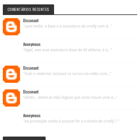
COMENTÁRIOS RECENTES
Dissonant
"opa! então, a base e a assinatura da oreilly com d..."
Anonymous
"legal, mas essa assinatura base de 40 dólares, é a..."
Dissonant
"todo o material, inclusive os cursos via video com..."
Dissonant
"então... dizem as más línguas que como houve uma a..."
Anonymous
"na promoção ainda é possível ler o e-books da o’reilly ? "