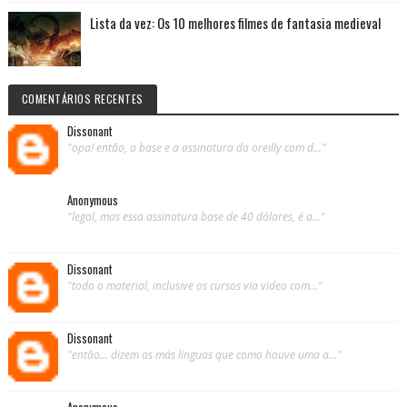
Lista da vez: Os 10 melhores filmes de fantasia medieval
COMENTÁRIOS RECENTES
Dissonant
"opa! então, a base e a assinatura da oreilly com d..."
Anonymous
"legal, mas essa assinatura base de 40 dólares, é a..."
Dissonant
"todo o material, inclusive os cursos via video com..."
Dissonant
"então... dizem as más línguas que como houve uma a..."
Anonymous