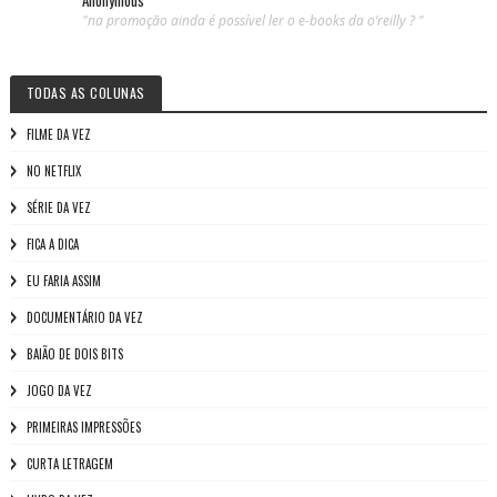
"na promoção ainda é possível ler o e-books da o’reilly ? "
TODAS AS COLUNAS
FILME DA VEZ
NO NETFLIX
SÉRIE DA VEZ
FICA A DICA
EU FARIA ASSIM
DOCUMENTÁRIO DA VEZ
BAIÃO DE DOIS BITS
JOGO DA VEZ
PRIMEIRAS IMPRESSÕES
CURTA LETRAGEM