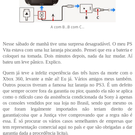
A com B...B com C...
Nesse sábado de manhã tive uma surpresa desagradável. O meu PS
Vita estava com uma luz laranja piscando. Pensei que era a bateria e
coloquei na tomada. Dois minutos depois, nada da luz mudar. Aí
bateu um leve pânico. Explico.
Quem já teve a infeliz experiência das três luzes da morte com o
Xbox 360, levante a mãe aí! Eu já. Vários amigos meus também.
Outros poucos tiveram a famosa luz laranja no PS3. É um defeito
que sempre ocorre fora da garantia ou pior, quando ela não se aplica
como o ridículo caso da assistência condicionada da Sony à apenas
os consoles vendidos por sua loja no Brasil, sendo que mesmo os
que foram legalmente importados não teriam direito de
garantia(coisa que a Justiça vive comprovando que a regra não é
essa. É só procurar os vários casos semelhantes de empresas que
tem representação comercial aqui no país e que são obrigadas a dar
garantia dada a procedência licita).