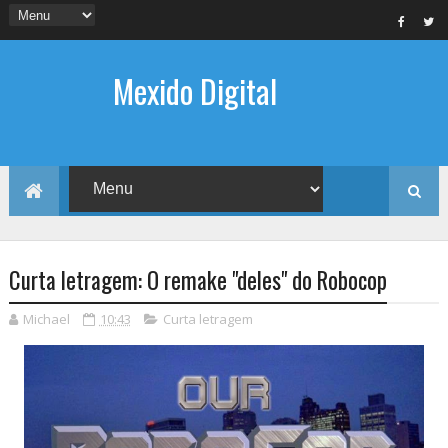
Mexido Digital
Curta letragem: O remake "deles" do Robocop
Michael
10:43
Curta letragem