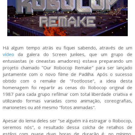
Há algum tempo atrás eu fiquei sabendo, através de um
vídeo
da galera do Screen Junkies, que um grupo de
entusiastas (e cineastas amadores) estava preparando um
projeto chamado "Our Robocop Remake" para ser lançado
juntamente com o novo filme de Padilha. Após o sucesso
obtido com o remake de "Footloose", a ideia desta
homenagem foi repartir as cenas do Robocop original de
1987 para cada grupo refilmar com total liberdade criativa e
utilizando formas variadas como animação, coreografias,
marionetes ou até mesmo "fotos animadas".
Apesar do lema deles ser "se alguém irá estragar o Robocop,
seremos nós", o resultado dessa colcha de retalhos de
estilos com quase duas horas de duração é, no mínimo,