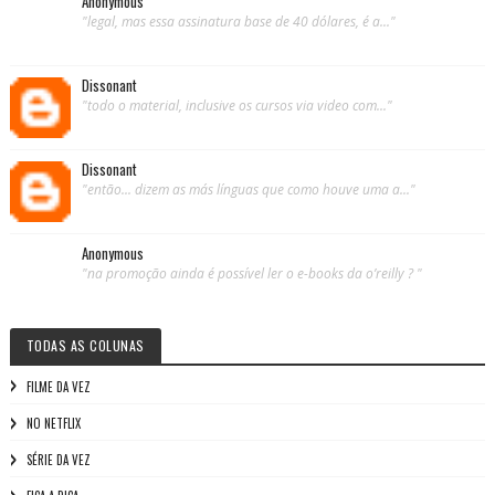
Anonymous
"legal, mas essa assinatura base de 40 dólares, é a..."
Dissonant
"todo o material, inclusive os cursos via video com..."
Dissonant
"então... dizem as más línguas que como houve uma a..."
Anonymous
"na promoção ainda é possível ler o e-books da o’reilly ? "
TODAS AS COLUNAS
FILME DA VEZ
NO NETFLIX
SÉRIE DA VEZ