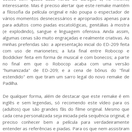
interessante. Mas é preciso alertar que este remake mantém
a filosofia da película original e não poupa o espectador de
vários momentos desnecessários e apropriados apenas para
para adultos como piadas escatológicas, genitálias à mostra
(e explodindo), sangue e linguagem ofensiva. Ainda assim,
algumas cenas são muito engraçadas e realmente criativas. As
minhas preferidas são: a apresentação inicial do ED-209 feita
com uso de marionetes; a luta final entre Robocop e
Boddicker feita em forma de musical e com bonecos; a parte
no final em que o Robocop acaba com uma versão
"humanizada" de ED-209; e a cena de bônus do "final
estendido" em que tiram um sarro legal do novo remake de
Padilha.
De qualquer forma, além de destacar que este remake é em
inglês e sem legendas, só recomendo este vídeo para os
(adultos) que são grandes fãs do filme original. Mesmo que
cada cena personalizada seja iniciada pela sequência original, é
preciso conhecer bem a película para verdadeiramente
entender as referências e piadas. Para os que nem assistiram