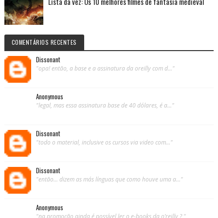
Lista da vez: Os 10 melhores filmes de fantasia medieval
COMENTÁRIOS RECENTES
Dissonant
"opa! então, a base e a assinatura da oreilly com d..."
Anonymous
"legal, mas essa assinatura base de 40 dólares, é a..."
Dissonant
"todo o material, inclusive os cursos via video com..."
Dissonant
"então... dizem as más línguas que como houve uma a..."
Anonymous
"na promoção ainda é possível ler o e-books da o’reilly ? "