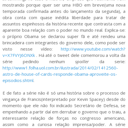
mostrando porque quer ser uma HBO em breve(uma nova
temporada confirmada antes do lançamento da segunda), a
obra conta com quase inédita liberdade para tratar de
assuntos espinhosos da história recente que contrasta com a
aparente boa relação com o poder no mundo real. Explica-se:
o próprio Obama se declarou super fã e até rendeu uma
brincadeira com integrantes do governo dele, como pode ser
visto nesse vídeo:
http://www.youtube.com/watch?
v=X7FVYJ6ONXk
. Há até o tweet dele comemorou a volta da
série pedindo nenhum
spoiller
da serie:
http://www1.folha.uol.com.br/ilustrada/2014/02/1412560-
astro-de-house-of-cards-responde-obama-aproveite-os-
episodios.shtml
.
E de fato a série não é só uma história sobre o processo de
vingança de Francis(interpretado por Kevin Spacey) desde do
momento que ele não foi indicado Secretário de Defesa, se
empenhando a partir daí em derrubar o governo que o traiu, a
interessante relação de forças no congresso americano,
assim como a curiosa relação imprensa/poder. A série