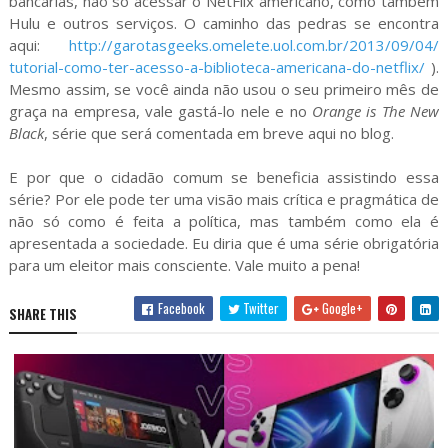
bancárias, não só acessar o NetFlix americano, como também
Hulu e outros serviços. O caminho das pedras se encontra
aqui:
http://garotasgeeks.omelete.
uol.com.br/2013/09/04/
tutorial-como-ter-acesso-a-
biblioteca-americana-do-
netflix
/
).
Mesmo assim, se você ainda não usou o seu primeiro mês de
graça na empresa, vale gastá-lo nele e no
Orange is The New
Black
, série que será comentada em breve aqui no blog.
E por que o cidadão comum se beneficia assistindo essa
série? Por ele pode ter uma visão mais crítica e pragmática de
não só como é feita a política, mas também como ela é
apresentada a sociedade. Eu diria que é uma série obrigatória
para um eleitor mais consciente. Vale muito a pena!
Facebook
Twitter
Google+
SHARE THIS