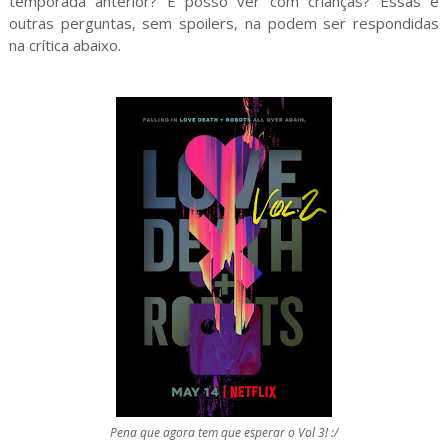
temporada anterior? E posso ver com crianças? Essas e
outras perguntas, sem spoilers, na podem ser respondidas
na crítica abaixo.
Pena que agora tem que esperar o Vol 3! :/