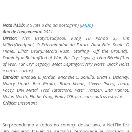
Nota IMDb:
8,5 (até o dia da postagem) (
IMDb
)
Ano de Lançamento:
2021
Diretor:
Alex Beaty(Deadpool, Kung Fu Panda 3), Tim
Miller(Deadpool, O Exterminador do Futuro Dark Fate, Sonic: O
Filme), Elliot Dear(Emerald Rush, Starling- Off the Ground),
Dominique Boidin(God of War, Far Cry: Legacy), Léon Bérelle(
God
of War, Far Cry: Legacy
), Meat Dept(Igorr:Very Noise, Black Holes
e outros curtas),
Estrelas:
Michael B. Jordan, Michelle C. Bonilla, Brian T. Delaney,
Nancy Linari, Ben Giroux, Brian Keane, Steven Pacey, Laura
Pacey, Divi Mittal, Fred Tatasciore, Peter Franzén, Zita Hanrot,
Nolan North, Elodie Yung, Emily O'Brien, entre outras estrelas.
Crítica:
Dissonant
Surpreendendo a todos no começo desse ano, a NetFlix fez
um pequeno trailer da segunda temporada já indicando a