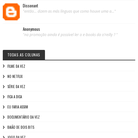
Dissonant
"então... dizem as más línguas que como houve uma a..."
Anonymous
"na promoção ainda é possível ler o e-books da o’reilly ? "
TODAS AS COLUNAS
FILME DA VEZ
NO NETFLIX
SÉRIE DA VEZ
FICA A DICA
EU FARIA ASSIM
DOCUMENTÁRIO DA VEZ
BAIÃO DE DOIS BITS
JOGO DA VEZ