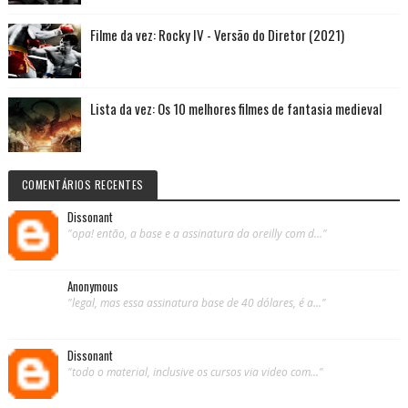
Filme da vez: Rocky IV - Versão do Diretor (2021)
Lista da vez: Os 10 melhores filmes de fantasia medieval
COMENTÁRIOS RECENTES
Dissonant
"opa! então, a base e a assinatura da oreilly com d..."
Anonymous
"legal, mas essa assinatura base de 40 dólares, é a..."
Dissonant
"todo o material, inclusive os cursos via video com..."