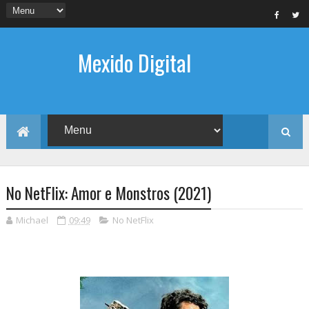
Mexido Digital
No NetFlix: Amor e Monstros (2021)
Michael
09:49
No NetFlix