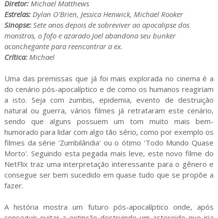
Diretor:
Michael Matthews
Estrelas:
Dylan O'Brien, Jessica Henwick, Michael Rooker
Sinopse:
Sete anos depois de sobreviver ao apocalipse dos
monstros, o fofo e azarado Joel abandona seu bunker
aconchegante para reencontrar a ex.
Crítica:
Michael
Uma das premissas que já foi mais explorada no cinema é a
do cenário pós-apocalíptico e de como os humanos reagiriam
a isto. Seja com zumbis, epidemia, evento de destruição
natural ou guerra, vários filmes já retrataram este cenário,
sendo que alguns possuem um tom muito mais bem-
humorado para lidar com algo tão sério, como por exemplo os
filmes da série 'Zumbilândia' ou o ótimo 'Todo Mundo Quase
Morto'. Seguindo esta pegada mais leve, este novo filme do
NetFlix traz uma interpretação interessante para o gênero e
consegue ser bem sucedido em quase tudo que se propõe a
fazer.
A história mostra um futuro pós-apocalíptico onde, após
conseguir evitar a extinção destruindo um asteroide que iria