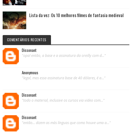
Lista da vez: Os 10 melhores filmes de fantasia medieval
COMENTÁRIOS RECENTES
Dissonant
"opa! então, a base e a assinatura da oreilly com d..."
Anonymous
"legal, mas essa assinatura base de 40 dólares, é a..."
Dissonant
"todo o material, inclusive os cursos via video com..."
Dissonant
"então... dizem as más línguas que como houve uma a..."