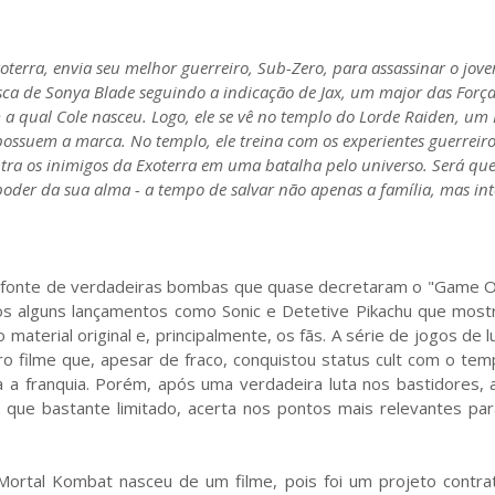
rra, envia seu melhor guerreiro, Sub-Zero, para assassinar o jov
ca de Sonya Blade seguindo a indicação de Jax, um major das Forç
a qual Cole nasceu. Logo, ele se vê no templo do Lorde Raiden, um
ossuem a marca. No templo, ele treina com os experientes guerreiro
tra os inimigos da Exoterra em uma batalha pelo universo. Será que
poder da sua alma - a tempo de salvar não apenas a família, mas in
 fonte de verdadeiras bombas que quase decretaram o "Game O
mos alguns lançamentos como Sonic e Detetive Pikachu que most
material original e, principalmente, os fãs. A série de jogos de l
o filme que, apesar de fraco, conquistou status cult com o te
 a franquia. Porém, após uma verdadeira luta nos bastidores, a
 que bastante limitado, acerta nos pontos mais relevantes par
Mortal Kombat nasceu de um filme, pois foi um projeto contra