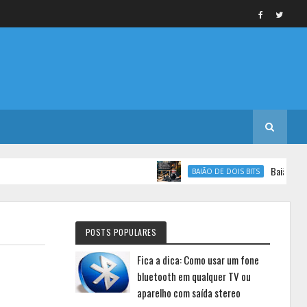
Baião de Dois Bi
BAIÃO DE DOIS BITS
POSTS POPULARES
Fica a dica: Como usar um fone
bluetooth em qualquer TV ou
aparelho com saída stereo