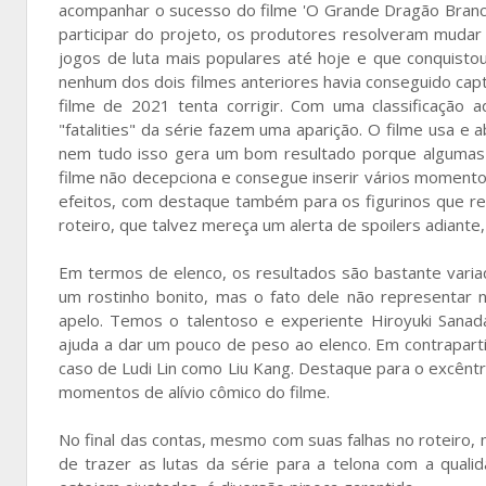
acompanhar o sucesso do filme 'O Grande Dragão Branc
participar do projeto, os produtores resolveram muda
jogos de luta mais populares até hoje e que conquistou
nenhum dos dois filmes anteriores havia conseguido capt
filme de 2021 tenta corrigir. Com uma classificação 
"fatalities" da série fazem uma aparição. O filme usa e
nem tudo isso gera um bom resultado porque algumas v
filme não decepciona e consegue inserir vários moment
efeitos, com destaque também para os figurinos que r
roteiro, que talvez mereça um alerta de spoilers adiant
Em termos de elenco, os resultados são bastante varia
um rostinho bonito, mas o fato dele não representar 
apelo. Temos o talentoso e experiente
Hiroyuki Sana
ajuda a dar um pouco de peso ao elenco. Em contrapar
caso de
Ludi Lin como Liu Kang. Destaque para o excênt
momentos de alívio cômico do filme.
No final das contas, mesmo com suas falhas no roteiro, 
de trazer as lutas da série para a telona com a qual