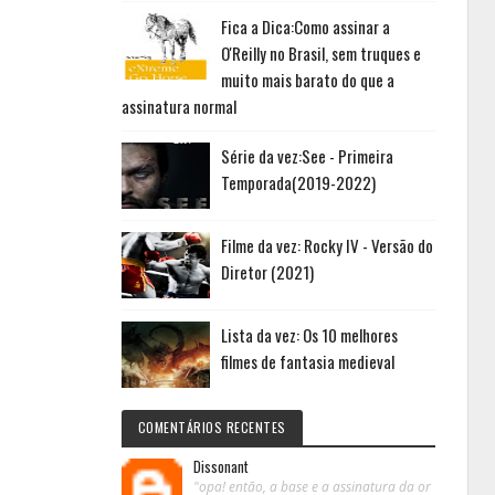
Fica a Dica:Como assinar a
O'Reilly no Brasil, sem truques e
muito mais barato do que a
assinatura normal
Série da vez:See - Primeira
Temporada(2019-2022)
Filme da vez: Rocky IV - Versão do
Diretor (2021)
Lista da vez: Os 10 melhores
filmes de fantasia medieval
COMENTÁRIOS RECENTES
Dissonant
"opa! então, a base e a assinatura da or