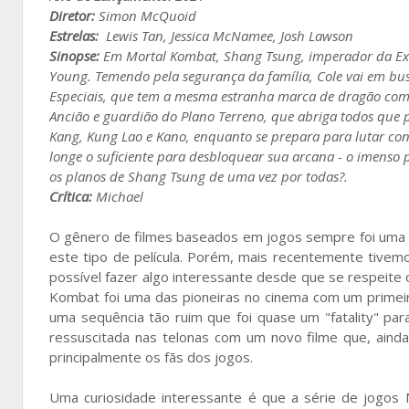
Diretor:
Simon McQuoid
Estrelas:
Lewis Tan, Jessica McNamee, Josh Lawson
Sinopse:
Em Mortal Kombat, Shang Tsung, imperador da Exote
Young. Temendo pela segurança da família, Cole vai em bus
Especiais, que tem a mesma estranha marca de dragão com 
Ancião e guardião do Plano Terreno, que abriga todos que p
Kang, Kung Lao e Kano, enquanto se prepara para lutar con
longe o suficiente para desbloquear sua arcana - o imenso 
os planos de Shang Tsung de uma vez por todas?.
Crítica:
Michael
O gênero de filmes baseados em jogos sempre foi uma
este tipo de película. Porém, mais recentemente tive
possível fazer algo interessante desde que se respeite o 
Kombat foi uma das pioneiras no cinema com um primeir
uma sequência tão ruim que foi quase um "fatality" para
ressuscitada nas telonas com um novo filme que, ainda
principalmente os fãs dos jogos.
Uma curiosidade interessante é que a série de jogos 