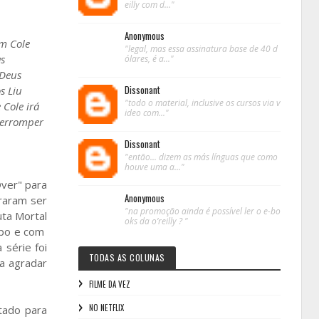
eilly com d..."
Anonymous
em Cole
"legal, mas essa assinatura base de 40 d
as
ólares, é a..."
 Deus
Dissonant
s Liu
"todo o material, inclusive os cursos via v
 Cole irá
ideo com..."
terromper
Dissonant
"então... dizem as más línguas que como
houve uma a..."
ver" para
Anonymous
raram ser
"na promoção ainda é possível ler o e-bo
uta Mortal
oks da o’reilly ? "
mpo e com
 série foi
TODAS AS COLUNAS
a agradar
FILME DA VEZ
NO NETFLIX
tado para