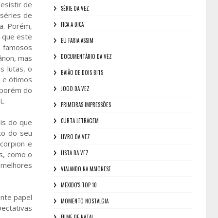
sistir de
SÉRIE DA VEZ
séries de
FICA A DICA
da. Porém,
o que este
EU FARIA ASSIM
s famosos
DOCUMENTÁRIO DA VEZ
cânon, mas
 lutas, o
BAIÃO DE DOIS BITS
s e ótimos
JOGO DA VEZ
 porém do
t.
PRIMEIRAS IMPRESSÕES
CURTA LETRAGEM
is do que
to do seu
LIVRO DA VEZ
corpion e
LISTA DA VEZ
s, como o
 melhores
VIAJANDO NA MAIONESE
MEXIDO'S TOP 10
ente papel
MOMENTO NOSTALGIA
ectativas
FILME DE NATAL