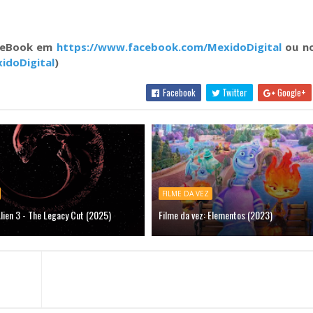
aceBook em
https://www.facebook.com/MexidoDigital
ou no
idoDigital
)
Facebook
Twitter
Google+
FILME DA VEZ
Alien 3 - The Legacy Cut (2025)
Filme da vez: Elementos (2023)