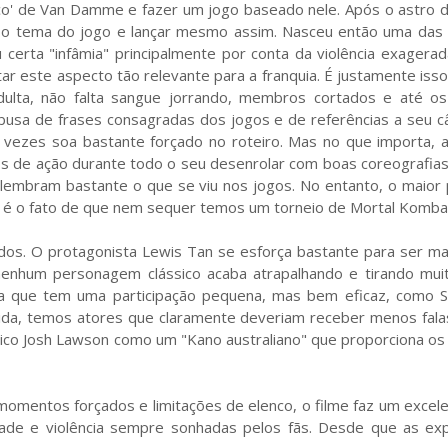
o' de Van Damme e fazer um jogo baseado nele. Após o astro de
r o tema do jogo e lançar mesmo assim. Nasceu então uma das 
 certa "infâmia" principalmente por conta da violência exagera
ar este aspecto tão relevante para a franquia. É justamente iss
adulta, não falta sangue jorrando, membros cortados e até o
 abusa de frases consagradas dos jogos e de referências a seu 
ezes soa bastante forçado no roteiro. Mas no que importa, as
os de ação durante todo o seu desenrolar com boas coreografia
elembram bastante o que se viu nos jogos. No entanto, o maior
e, é o fato de que nem sequer temos um torneio de Mortal Komba
dos. O protagonista Lewis Tan se esforça bastante para ser ma
nenhum personagem clássico acaba atrapalhando e tirando mui
da que tem uma participação pequena, mas bem eficaz, como S
tida, temos atores que claramente deveriam receber menos fala
rico
Josh Lawson como um "Kano australiano" que proporciona os
momentos forçados e limitações de elenco, o filme faz um excel
idade e violência sempre sonhadas pelos fãs. Desde que as exp