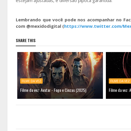
estejam ajustadas, é diversão pipoca garantida.
Lembrando que você pode nos acompanhar no F
com @mexidodigital (
https://www.twitter.com/Mex
SHARE THIS
FILME DA VEZ
FILME DA VEZ
Filme da vez: Avatar - Fogo e Cinzas (2025)
Filme da vez: 