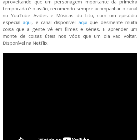
aproveitando que um personagem importante da primeira
temporada é o avião, recomendo sempre acompanhar o canal
no YouTube Aviões e Músicas do Lito, com um episódio
especial
aqui
, e canal disponível
aqui
que desmente muita
coisa que a gente vê em filmes e séries. E aprender um
monte de coisas úteis nos vôos que um dia vão voltar.
Disponível na NetFlix.