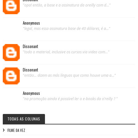
"opa! então, a base e a assinatura da oreilly com d..."
Anonymous
"legal, mas essa assinatura base de 40 dólares, é a..."
Dissonant
"todo o material, inclusive os cursos via video com..."
Dissonant
"então... dizem as más línguas que como houve uma a..."
Anonymous
"na promoção ainda é possível ler o e-books da o’reilly ? "
TODAS AS COLUNAS
FILME DA VEZ