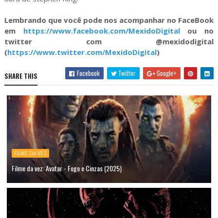
Lembrando que você pode nos acompanhar no FaceBook
em
https://www.facebook.com/MexidoDigital
ou no
twitter com @mexidodigital
(
https://www.twitter.com/MexidoDigital
)
Facebook
Twitter
Google+
SHARE THIS
FILME DA VEZ
Filme da vez: Avatar - Fogo e Cinzas (2025)