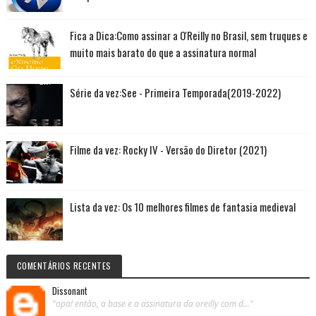
Fica a Dica:Como assinar a O'Reilly no Brasil, sem truques e
muito mais barato do que a assinatura normal
Série da vez:See - Primeira Temporada(2019-2022)
Filme da vez: Rocky IV - Versão do Diretor (2021)
Lista da vez: Os 10 melhores filmes de fantasia medieval
COMENTÁRIOS RECENTES
Dissonant
"opa! então, a base e a assinatura da oreilly com d..."