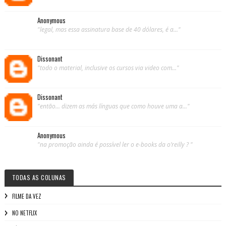
Anonymous
"legal, mas essa assinatura base de 40 dólares, é a..."
Dissonant
"todo o material, inclusive os cursos via video com..."
Dissonant
"então... dizem as más línguas que como houve uma a..."
Anonymous
"na promoção ainda é possível ler o e-books da o’reilly ? "
TODAS AS COLUNAS
FILME DA VEZ
NO NETFLIX