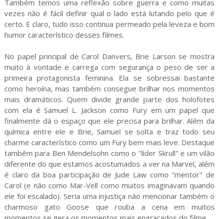
Também temos uma reflexão sobre guerra e como muitas
vezes não é fácil definir qual o lado está lutando pelo que é
certo. E claro, tudo isso continua permeado pela leveza e bom
humor característico desses filmes.
No papel principal de Carol Danvers, Brie Larson se mostra
muito à vontade e carrega com segurança o peso de ser a
primeira protagonista feminina. Ela se sobressai bastante
como heroína, mas também consegue brilhar nos momentos
mais dramáticos. Quem divide grande parte dos holofotes
com ela é Samuel L. Jackson como Fury em um papel que
finalmente dá o espaço que ele precisa para brilhar. Além da
química entre ele e Brie, Samuel se solta e traz todo seu
charme característico como um Fury bem mais leve. Destaque
também para Ben Mendelsohn como o "líder Skrull" e um vilão
diferente do que estamos acostumados a ver na Marvel, além
é claro da boa participação de Jude Law como "mentor" de
Carol (e não como Mar-Vell como muitos imaginavam quando
ele foi escalado). Seria uma injustiça não mencionar também o
charmoso gato Goose que rouba a cena em muitos
momentos se gera os momentos mais engraçados do filme.