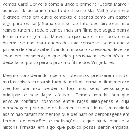
vemos Carol Denvers como a única e primeira "Capitã Marvel"
ao invés de assumir o manto do clássico Mar-Vell (este nome
é citado, mas em outro contexto e apenas como um easter
egg para os fãs). Soma-se isso ao fato dos diretores não
reinventarem a roda e temos mais um filme que segue bem a
fórmula de origem da Marvel, o que não é ruim, pois como
dizem: "Se não está quebrado, não conserte". Ainda que a
jornada de Carol acabe ficando um pouco apressada, deve-se
levar em consideração que eles precisavam "escondê-la" e
deixá-la no ponto para o próximo filme dos Vingadores.
Mesmo considerando que os roteiristas precisaram mudar
muitas coisas e resumir tudo da melhor forma, o filme merece
créditos por não perder o foco nos seus personagens
principais e seus laços afetivos. Temos uma história que
envolve conflitos cósmicos entre raças alienígenas e cuja
personagem principal é praticamente uma "deusa", mas ainda
assim não faltam momentos que definam os personagens em
termos de emoções e motivações, o que ajuda manter a
história firmada em algo que público possa sentir empatia.