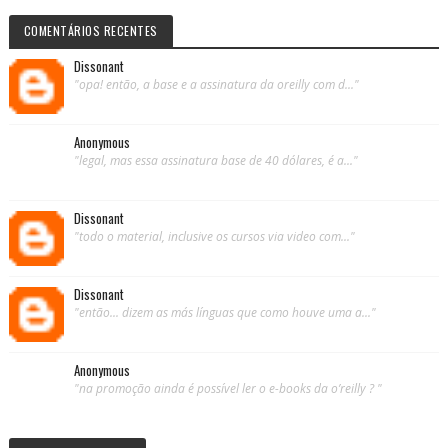
COMENTÁRIOS RECENTES
Dissonant
"opa! então, a base e a assinatura da oreilly com d..."
Anonymous
"legal, mas essa assinatura base de 40 dólares, é a..."
Dissonant
"todo o material, inclusive os cursos via video com..."
Dissonant
"então... dizem as más línguas que como houve uma a..."
Anonymous
"na promoção ainda é possível ler o e-books da o’reilly ? "