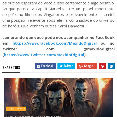
os outros esperam de você e isso certamente é algo positivo.
Ao que parece, a Capitã Marvel vai ter um papel importante
no próximo filme dos Vingadores e provavelmente assumirá
uma posição relevante após ele na continuidade do universo
de heróis. Que venham outras Carol Danvers!
Lembrando que você pode nos acompanhar no FaceBook
em
https://www.facebook.com/MexidoDigital
ou no
twitter com @mexidodigital
(
https://www.twitter.com/MexidoDigital
)
Facebook
Twitter
Google+
SHARE THIS
FILME DA VEZ
Filme da vez: Avatar - Fogo e Cinzas (2025)