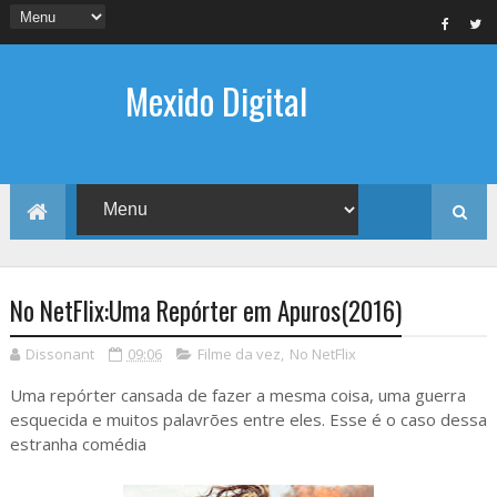
Mexido Digital
No NetFlix:Uma Repórter em Apuros(2016)
Dissonant
09:06
Filme da vez
,
No NetFlix
Uma repórter cansada de fazer a mesma coisa, uma guerra
esquecida e muitos palavrões entre eles. Esse é o caso dessa
estranha comédia