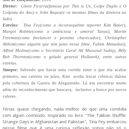
Diretor:
Gleen Ficarra(famosa por This is Us, Golpe Duplo e O
Golpista do Ano) e John Requa(e os mesmos filmes da diretora ao
lado)
Estrelas:
Tina Fey(como a inconsequênte reporter Kim Baker),
Margot Robbie(como a ambiciosa e amoral Tanya), Martin
Freeman(como freelancer e pessimo chavecador), Christopher
Abbott(como alguém que tem juizo nesse filme, Fahim Ahmadzai),
Alfred Molina(como o Secretário Geral Ali Massoud Sadiq), Billy
Bob Thornton(como o gelado general Hollanek), entre outras
estrelas.
Sinopse:
Sabendo que havia uma corrida entre o que iria acabar
primeiro, sua carreira ou juízo, Kim aceita trocar crônicas diárias
pela cobertura da Guerra do Afeganistão. Lá iria encontrar muito
além do reconhecimento que buscava, inclusive a busca por novos
valores.
Férias quase chegando, nada melhor do que uma comédia
com algum conteúdo. Inspirado no livro "The Taliban Shuffle:
Strange Days in Afghanistan and Pakistan", Tina Fey embarcou
nesse filme que é uma curiosa reflexão sobre não só o