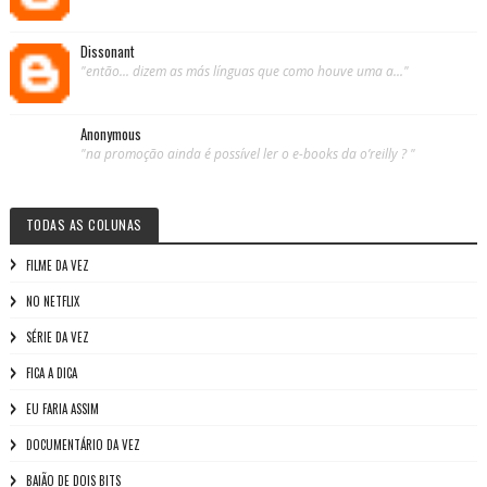
Dissonant
"então... dizem as más línguas que como houve uma a..."
Anonymous
"na promoção ainda é possível ler o e-books da o’reilly ? "
TODAS AS COLUNAS
FILME DA VEZ
NO NETFLIX
SÉRIE DA VEZ
FICA A DICA
EU FARIA ASSIM
DOCUMENTÁRIO DA VEZ
BAIÃO DE DOIS BITS