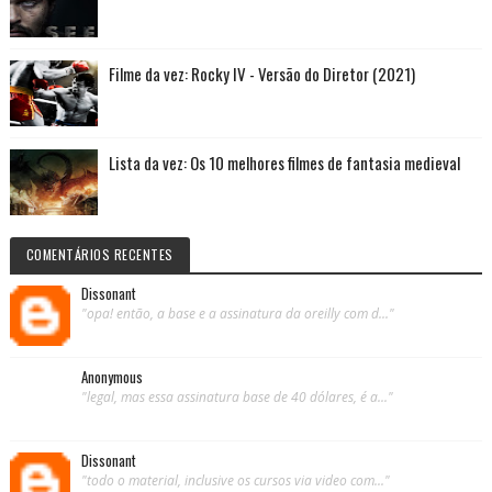
Filme da vez: Rocky IV - Versão do Diretor (2021)
Lista da vez: Os 10 melhores filmes de fantasia medieval
COMENTÁRIOS RECENTES
Dissonant
"opa! então, a base e a assinatura da oreilly com d..."
Anonymous
"legal, mas essa assinatura base de 40 dólares, é a..."
Dissonant
"todo o material, inclusive os cursos via video com..."