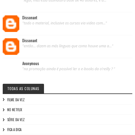
"legal, mas essa assinatura base de 40 dólares, é a..."
Dissonant
"todo o material, inclusive os cursos via video com..."
Dissonant
"então... dizem as más línguas que como houve uma a..."
Anonymous
"na promoção ainda é possível ler o e-books da o’reilly ? "
TODAS AS COLUNAS
FILME DA VEZ
NO NETFLIX
SÉRIE DA VEZ
FICA A DICA