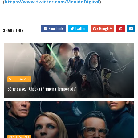
(
https://www.twitter.com/MexidoDigital
)
Facebook
Twitter
Google+
SHARE THIS
SÉRIE DA VEZ
Série da vez: Ahsoka (Primeira Temporada)
SÉRIE DA VEZ