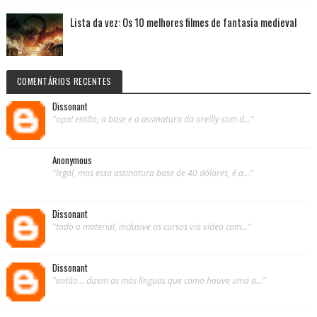
Lista da vez: Os 10 melhores filmes de fantasia medieval
COMENTÁRIOS RECENTES
Dissonant
"opa! então, a base e a assinatura da oreilly com d..."
Anonymous
"legal, mas essa assinatura base de 40 dólares, é a..."
Dissonant
"todo o material, inclusive os cursos via video com..."
Dissonant
"então... dizem as más línguas que como houve uma a..."