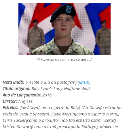
"Vixi...Acho que olhei na câmera..."
Nota imdb:
6,4 (até o dia da postagem) (
IMDb
)
Título original:
Billy Lynn's Long Halftime Walk
Ano de Lançamento:
2016
Diretor:
Ang Lee
Estrelas:
Joe Alwyn(como o perdido Billy), Vin Diesel(o estranho
Yoda do Iraque Shroom), Steve Martin(como o esperto Norm),
Chris Tucker(como o produtor não tão esperto assim...será?),
Kristen Stewart(como a irmã preocupada Kathryn), Makenzie