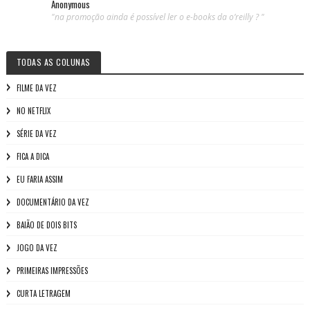
Anonymous
"na promoção ainda é possível ler o e-books da o’reilly ? "
TODAS AS COLUNAS
FILME DA VEZ
NO NETFLIX
SÉRIE DA VEZ
FICA A DICA
EU FARIA ASSIM
DOCUMENTÁRIO DA VEZ
BAIÃO DE DOIS BITS
JOGO DA VEZ
PRIMEIRAS IMPRESSÕES
CURTA LETRAGEM