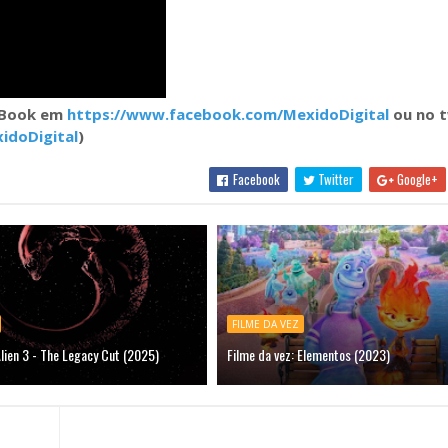
eBook em
https://www.facebook.com/MexidoDigital
ou no t
idoDigital
)
Facebook
Twitter
Google+
FILME DA VEZ
Alien 3 - The Legacy Cut (2025)
Filme da vez: Elementos (2023)