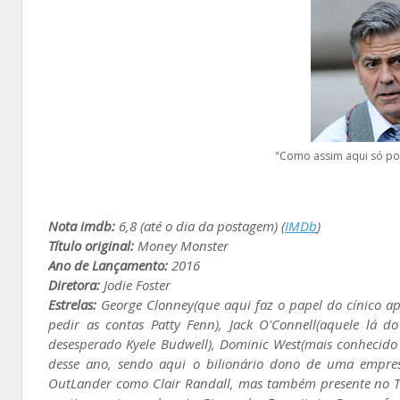
"Como assim aqui só po
Nota imdb:
6,8 (até o dia da postagem) (
IMDb
)
Título original:
Money Monster
Ano de Lançamento:
2016
Diretora:
Jodie Foster
Estrelas:
George Clonney(que aqui faz o papel do cínico ap
pedir as contas Patty Fenn), Jack O'Connell(aquele lá d
desesperado Kyele Budwell), Dominic West(mais conhecido 
desse ano, sendo aqui o bilionário dono de uma empresa
OutLander como Clair Randall, mas também presente no Tr