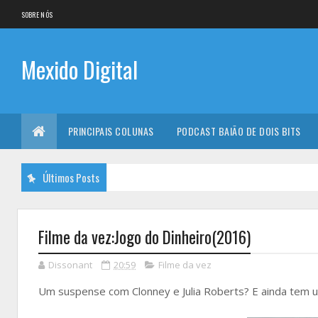
SOBRE NÓS
Mexido Digital
PRINCIPAIS COLUNAS
PODCAST BAIÃO DE DOIS BITS
Últimos Posts
Filme da vez:Jogo do Dinheiro(2016)
Dissonant
20:59
Filme da vez
Um suspense com Clonney e Julia Roberts? E ainda tem um