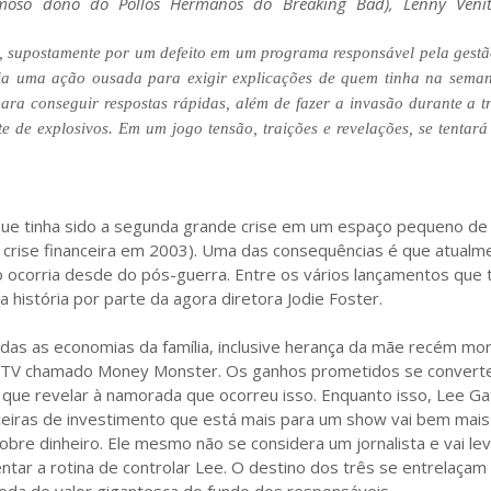
famoso dono do Pollos Hermanos do Breaking Bad), Lenny Veni
a, supostamente por um defeito em um programa responsável pela gestã
eja uma ação ousada para exigir explicações de quem tinha na seman
ra conseguir respostas rápidas, além de fazer a invasão durante a t
de explosivos. Em um jogo tensão, traições e revelações, se tentará 
rque tinha sido a segunda grande crise em um espaço pequeno d
 crise financeira em 2003). Uma das consequências é que atualm
o ocorria desde do pós-guerra. Entre os vários lançamentos que
história por parte da agora diretora Jodie Foster.
as as economias da família, inclusive herança da mãe recém mor
 TV chamado Money Monster. Os ganhos prometidos se conver
ue revelar à namorada que ocorreu isso. Enquanto isso, Lee Ga
iras de investimento que está mais para um show vai bem mais
obre dinheiro. Ele mesmo não se considera um jornalista e vai le
tar a rotina de controlar Lee. O destino dos três se entrelaça
eda de valor gigantesca do fundo dos responsáveis.