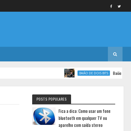
Baião de Dois Bit
BAIÃO DE DOIS BITS
POSTS POPULARES
Fica a dica: Como usar um fone
bluetooth em qualquer TV ou
aparelho com saída stereo