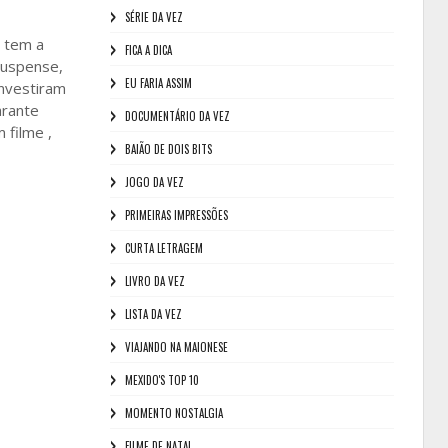
SÉRIE DA VEZ
 tem a
FICA A DICA
suspense,
EU FARIA ASSIM
investiram
arante
DOCUMENTÁRIO DA VEZ
 filme ,
BAIÃO DE DOIS BITS
JOGO DA VEZ
PRIMEIRAS IMPRESSÕES
CURTA LETRAGEM
LIVRO DA VEZ
LISTA DA VEZ
VIAJANDO NA MAIONESE
MEXIDO'S TOP 10
MOMENTO NOSTALGIA
FILME DE NATAL