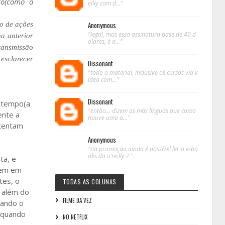
to(como o
eilly com d..."
o de ações
Anonymous
"legal, mas essa assinatura base de 40 d
a anterior
ólares, é a..."
ransmissão
esclarecer
Dissonant
"todo o material, inclusive os cursos via v
ideo com..."
Dissonant
e tempo(a
"então... dizem as más línguas que como
ente a
houve uma a..."
 tentam
Anonymous
"na promoção ainda é possível ler o e-bo
oks da o’reilly ? "
ta, e
tem em
tes, o
TODAS AS COLUNAS
 além do
FILME DA VEZ
vando o
m quando
NO NETFLIX