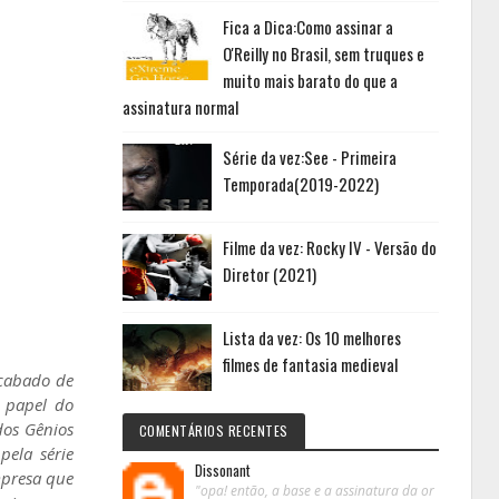
Fica a Dica:Como assinar a
O'Reilly no Brasil, sem truques e
muito mais barato do que a
assinatura normal
Série da vez:See - Primeira
Temporada(2019-2022)
Filme da vez: Rocky IV - Versão do
Diretor (2021)
Lista da vez: Os 10 melhores
filmes de fantasia medieval
acabado de
o papel do
dos Gênios
COMENTÁRIOS RECENTES
pela série
Dissonant
mpresa que
"opa! então, a base e a assinatura da or