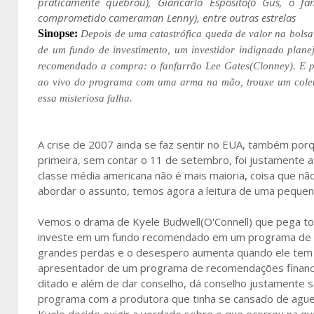
praticamente quebrou), Giancarlo Esposito(o Gus, o 
comprometido cameraman Lenny), entre outras estrelas
Sinopse:
Depois de uma catastrófica queda de valor na bols
de um fundo de investimento, um investidor indignado plan
recomendado a compra: o fanfarrão Lee Gates(Clonney). E pa
ao vivo do programa com uma arma na mão, trouxe um colete 
essa misteriosa falha.
A crise de 2007 ainda se faz sentir no EUA, também po
primeira, sem contar o 11 de setembro, foi justamente a
classe média americana não é mais maioria, coisa que nã
abordar o assunto, temos agora a leitura de uma pequena 
Vemos o drama de Kyele Budwell(O'Connell) que pega tod
investe em um fundo recomendado em um programa de
grandes perdas e o desespero aumenta quando ele tem q
apresentador de um programa de recomendações finance
ditado e além de dar conselho, dá conselho justamente s
programa com a produtora que tinha se cansado de aguen
Kyele decide exigir a verdade sobre o que ocorreu na qu