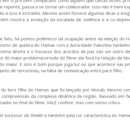
 em si já é bem complicado: como alguém que tantas vezes já t
, de repente, passa a se tornar um colaborador. Isso não é bem ex
ão e isso é estranho. Mesmo assim fornece algumas dicas e insi
bém mostra a evolução da escalada de violência e a co-depen
De fato, há pontos polêmicos da ocupação antes da eleição do 
 O ponto de quebra do Hamas com a Autoridade Palestina também
rema direita e o fracasso dos acordos de paz são um outro de
rte do maior problema/virtude do filme: ele foca na relação de M
to maior. E isso é bom porque joga luz no que acontece nas pr
unto de terroristas, na falha de comunicação entre pai e filho.
a do livro Filho do Hamas que foi lançado por Mosab. Mesmo co
na compreensão da complexa dinâmica da região. Baseado em fat
ador no final do filme. VALE conferir, mas com senso crítico.
el sucessor do Sheikh e também pela cor característica do Ham