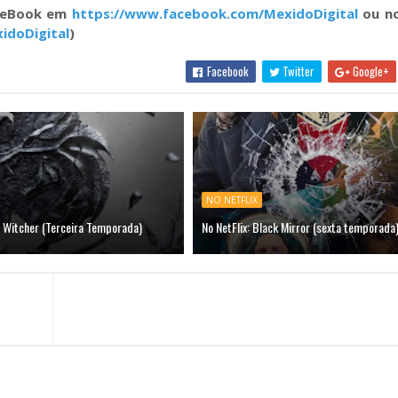
aceBook em
https://www.facebook.com/MexidoDigital
ou no
idoDigital
)
Facebook
Twitter
Google+
NO NETFLIX
e Witcher (Terceira Temporada)
No NetFlix: Black Mirror (sexta temporada