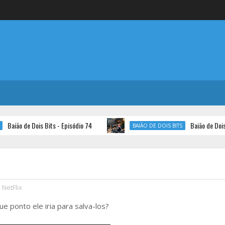
aião de Dois Bits - Episódio 74
Baião de Dois Bit
BAIÃO DE DOIS BITS
 NetFlix
que ponto ele iria para salva-los?