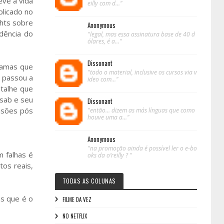
eve a vida
eilly com d..."
plicado no
ghts sobre
Anonymous
dência do
"legal, mas essa assinatura base de 40 d
ólares, é a..."
Dissonant
Hamas que
"todo o material, inclusive os cursos via v
 passou a
ideo com..."
talhe que
osab e seu
Dissonant
isões pós
"então... dizem as más línguas que como
houve uma a..."
Anonymous
"na promoção ainda é possível ler o e-bo
m falhas é
oks da o’reilly ? "
os reais,
TODAS AS COLUNAS
as que é o
FILME DA VEZ
NO NETFLIX