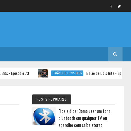
s - Episódio 73
Baião de Dois Bits - Episódio 72
BAIÃO DE DOIS BITS
POSTS POPULARES
Fica a dica: Como usar um fone
bluetooth em qualquer TV ou
aparelho com saída stereo