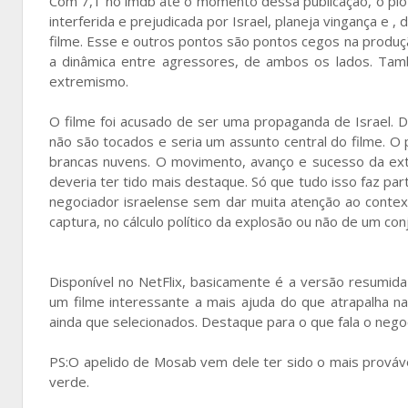
Com 7,1 no imdb até o momento dessa publicação, o plot
interferida e prejudicada por Israel, planeja vingança e 
filme. Esse e outros pontos são pontos cegos na produç
a dinâmica entre agressores, de ambos os lados. Tam
extremismo.
O filme foi acusado de ser uma propaganda de Israel. 
não são tocados e seria um assunto central do filme.
brancas nuvens. O movimento, avanço e sucesso da ext
deveria ter tido mais destaque. Só que tudo isso faz pa
negociador israelense sem dar muita atenção ao contex
captura, no cálculo político da explosão ou não de um conj
Disponível no NetFlix, basicamente é a versão resumid
um filme interessante a mais ajuda do que atrapalha 
ainda que selecionados. Destaque para o que fala o negoci
PS:O apelido de Mosab vem dele ter sido o mais prováv
verde.