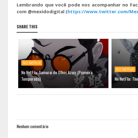
Lembrando que você pode nos acompanhar no F
com @mexidodigital (
https://www.twitter.com/Mex
SHARE THIS
NO NETFLIX
NO NETFLIX
No NetFlix: Samurai de Olhos Azuis (Primeira
Temporada)
No NetFlix: Th
Nenhum comentário