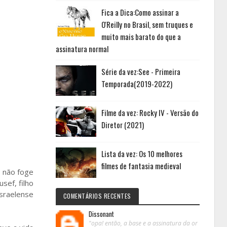
Fica a Dica:Como assinar a
O'Reilly no Brasil, sem truques e
muito mais barato do que a
assinatura normal
Série da vez:See - Primeira
Temporada(2019-2022)
Filme da vez: Rocky IV - Versão do
Diretor (2021)
Lista da vez: Os 10 melhores
filmes de fantasia medieval
e não foge
sef, filho
sraelense
COMENTÁRIOS RECENTES
Dissonant
"opa! então, a base e a assinatura da or