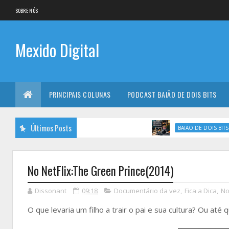
SOBRE NÓS
Mexido Digital
PRINCIPAIS COLUNAS
PODCAST BAIÃO DE DOIS BITS
Últimos Posts
B
BAIÃO DE DOIS BITS
No NetFlix:The Green Prince(2014)
Dissonant
09:18
Documentário da vez
,
Fica a Dica
,
No
O que levaria um filho a trair o pai e sua cultura? Ou até 