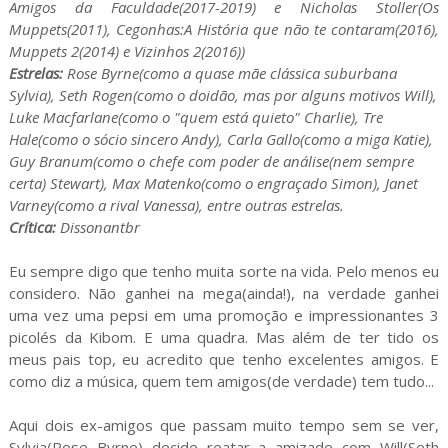
Amigos da Faculdade(2017-2019) e Nicholas Stoller(Os
Muppets(2011), Cegonhas:A História que não te contaram(2016),
Muppets 2(2014) e Vizinhos 2(2016))
Estrelas:
Rose Byrne(como a quase mãe clássica suburbana
Sylvia), Seth Rogen(como o doidão, mas por alguns motivos Will),
Luke Macfarlane(como o "quem está quieto" Charlie), Tre
Hale(como o sócio sincero Andy), Carla Gallo(como a miga Katie),
Guy Branum(como o chefe com poder de análise(nem sempre
certa) Stewart), Max Matenko(como o engraçado Simon), Janet
Varney(como a rival Vanessa),
entre outras estrelas
.
Crítica:
Dissonantbr
Eu sempre digo que tenho muita sorte na vida. Pelo menos eu
considero. Não ganhei na mega(ainda!), na verdade ganhei
uma vez uma pepsi em uma promoção e impressionantes 3
picolés da Kibom. E uma quadra. Mas além de ter tido os
meus pais top, eu acredito que tenho excelentes amigos. E
como diz a música, quem tem amigos(de verdade) tem tudo...
Aqui dois ex-amigos que passam muito tempo sem se ver,
Sylvia(Rose Byrne) decide reatar a amizade com Will(Seth