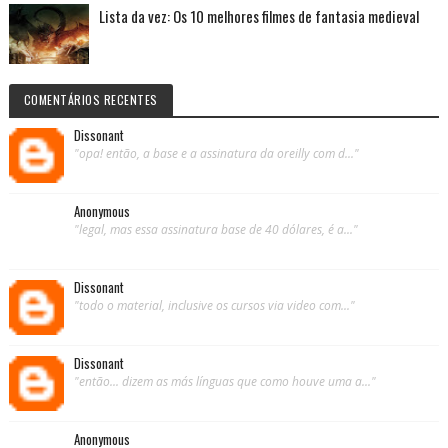
Lista da vez: Os 10 melhores filmes de fantasia medieval
COMENTÁRIOS RECENTES
Dissonant
"opa! então, a base e a assinatura da oreilly com d..."
Anonymous
"legal, mas essa assinatura base de 40 dólares, é a..."
Dissonant
"todo o material, inclusive os cursos via video com..."
Dissonant
"então... dizem as más línguas que como houve uma a..."
Anonymous