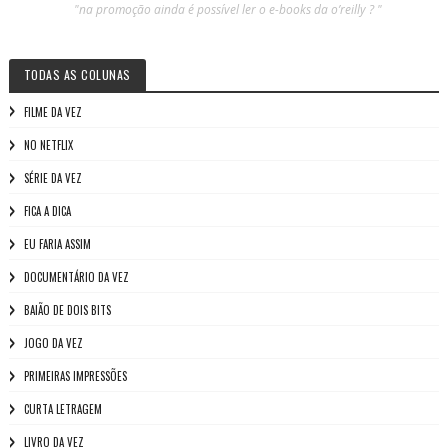
"na promoção ainda é possível ler o e-books da o’reilly ? "
TODAS AS COLUNAS
FILME DA VEZ
NO NETFLIX
SÉRIE DA VEZ
FICA A DICA
EU FARIA ASSIM
DOCUMENTÁRIO DA VEZ
BAIÃO DE DOIS BITS
JOGO DA VEZ
PRIMEIRAS IMPRESSÕES
CURTA LETRAGEM
LIVRO DA VEZ