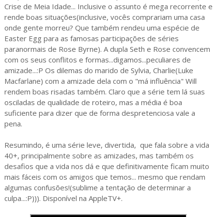
Crise de Meia Idade... Inclusive o assunto é mega recorrente e
rende boas situações(inclusive, vocês comprariam uma casa
onde gente morreu? Que também rendeu uma espécie de
Easter Egg para as famosas participações de séries
paranormais de Rose Byrne). A dupla Seth e Rose convencem
com os seus conflitos e formas...digamos...peculiares de
amizade...:P Os dilemas do marido de Sylvia, Charlie(Luke
Macfarlane) com a amizade dela com o "má influência" Will
rendem boas risadas também. Claro que a série tem lá suas
osciladas de qualidade de roteiro, mas a média é boa
suficiente para dizer que de forma despretenciosa vale a
pena.
Resumindo, é uma série leve, divertida, que fala sobre a vida
40+, principalmente sobre as amizades, mas também os
desafios que a vida nos dá e que definitivamente ficam muito
mais fáceis com os amigos que temos... mesmo que rendam
algumas confusões!(sublime a tentação de determinar a
culpa...:P))). Disponível na AppleTV+.