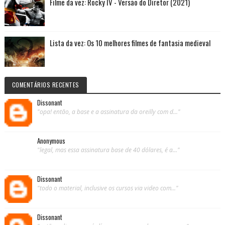
Filme da vez: Rocky IV - Versão do Diretor (2021)
Lista da vez: Os 10 melhores filmes de fantasia medieval
COMENTÁRIOS RECENTES
Dissonant
"opa! então, a base e a assinatura da oreilly com d..."
Anonymous
"legal, mas essa assinatura base de 40 dólares, é a..."
Dissonant
"todo o material, inclusive os cursos via video com..."
Dissonant