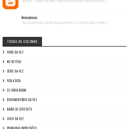
"então... dizem as más línguas que como houve uma a..."
Anonymous
"na promoção ainda é possível ler o e-books da o’reilly ? "
TODAS AS COLUNAS
FILME DA VEZ
NO NETFLIX
SÉRIE DA VEZ
FICA A DICA
EU FARIA ASSIM
DOCUMENTÁRIO DA VEZ
BAIÃO DE DOIS BITS
JOGO DA VEZ
PRIMEIRAS IMPRESSÕES