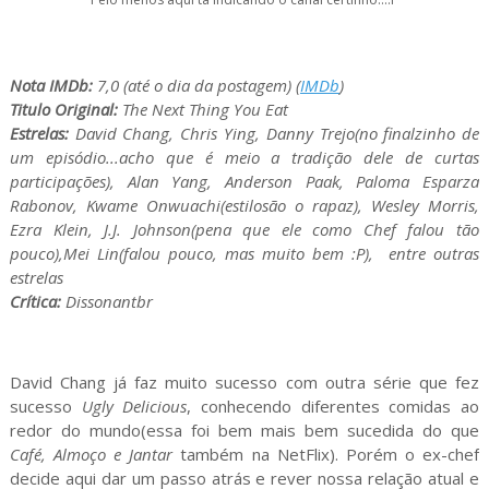
Nota IMDb:
7,0 (até o dia da postagem) (
IMDb
)
Titulo Original:
The Next Thing You Eat
Estrelas:
David Chang, Chris Ying, Danny Trejo(no finalzinho de
um episódio...acho que é meio a tradição dele de curtas
participações), Alan Yang, Anderson Paak, Paloma Esparza
Rabonov, Kwame Onwuachi(estilosão o rapaz), Wesley Morris,
Ezra Klein, J.J. Johnson(pena que ele como Chef falou tão
pouco),Mei Lin(falou pouco, mas muito bem :P), entre outras
estrelas
Crítica:
Dissonantbr
David Chang já faz muito sucesso com outra série que fez
sucesso
Ugly Delicious
, conhecendo diferentes comidas ao
redor do mundo(essa foi bem mais bem sucedida do que
Café, Almoço e Jantar
também na NetFlix). Porém o ex-chef
decide aqui dar um passo atrás e rever nossa relação atual e