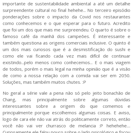
importante de sustentabilidade ambiental a até um detalhe
surpreendente cultural no final hehehe... No terceiro episódio
ponderações sobre o impacto da Covid nos restaurantes
como conhecemos e o que esperar para o futuro. Acredito
que foi um dos que mais me surpreendeu. O quarto é sobre o
famoso café da manhã dos campeões. É interessante e
também questiona as origens comerciais inclusive. O quinto é
um dos mais curiosos que é a desmistificação do sushi e
como ele vai ficando cada vez mais difícil de continuar
existindo...pelo menos como conhecemos... E o mais viagem
de todos, porém o mais legal na minha opinião que é a visão
de como a nossa relação com a comida vai ser em 2050.
Soluções, mas também muitos chutes. :P
No geral a série vale a pena não só pelo jeito bonachão de
Chang, mas principalmente sobre algumas dúvidas
interessantes sobre a origem do que comemos e
principalmente porque escolhemos algumas coisas. E aviso,
logo de cara ele não vai atrás do politicamente correto, então
você não vai ver churrasco de melancia :P hehehehe....
Curiosamente ele falou pouco sobre o lado psicológico e focou