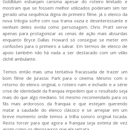
Goldblum esbanjam carisma apesar do roteiro limitado e
mostram que se fossem melhor utilizados poderiam sim ter
gerado uma sequência digna do primeiro filme. Já o elenco da
nova trilogia sofre com sua trama vazia e desinteressante e
nenhum deles evolui como personagem. Chris Pratt serve
apenas para protagonizar as cenas de ação mais absurdas
enquanto Bryce Dallas Howard só consegue se meter em
confusões para o primeiro a salvar. Em termos de elenco de
apoio também não há nada a ser destacado com um vilão
clichê ambulante.
Temos então mais uma tentativa fracassada de trazer um
bom filme de Jurassic Park para o cinema. Mesmo com o
retorno do elenco original, o roteiro ruim e inchado e a série
crise de identidade da franquia impedem que o resultado seja
mais do que algo mediano. Só mesmo recomendado para os
fãs mais ardorosos da franquia e que estejam querendo
matar a saudade do elenco clássico e se arrepiar em um
breve momento onde temos a trilha sonoro original tocada.
Resta torcer para que agora a franquia seja extinta de vez
assim como os dinossauros que ela retrata.