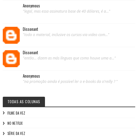
Anonymous
"legal, mas essa assinatura base de 40 dólares, é a..."
Dissonant
"todo o material, inclusive os cursos via video com..."
Dissonant
"então... dizem as más línguas que como houve uma a..."
Anonymous
"na promoção ainda é possível ler o e-books da o’reilly ? "
TODAS AS COLUNAS
FILME DA VEZ
NO NETFLIX
SÉRIE DA VEZ