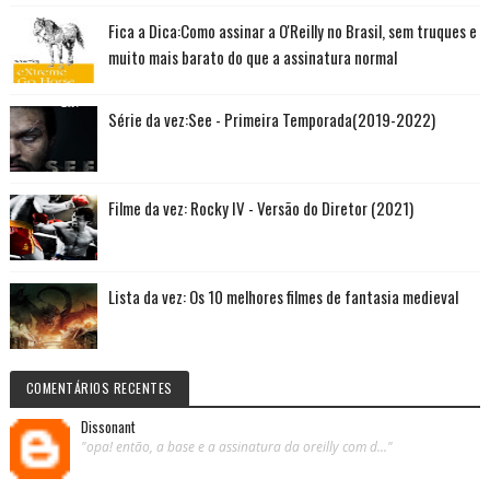
Fica a Dica:Como assinar a O'Reilly no Brasil, sem truques e
muito mais barato do que a assinatura normal
Série da vez:See - Primeira Temporada(2019-2022)
Filme da vez: Rocky IV - Versão do Diretor (2021)
Lista da vez: Os 10 melhores filmes de fantasia medieval
COMENTÁRIOS RECENTES
Dissonant
"opa! então, a base e a assinatura da oreilly com d..."