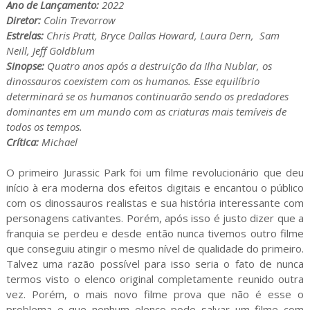
Ano de Lançamento:
2022
Diretor:
Colin Trevorrow
Estrelas:
Chris Pratt, Bryce Dallas Howard, Laura Dern, Sam
Neill, Jeff Goldblum
Sinopse:
Quatro anos após a destruição da Ilha Nublar, os
dinossauros coexistem com os humanos. Esse equilíbrio
determinará se os humanos continuarão sendo os predadores
dominantes em um mundo com as criaturas mais temíveis de
todos os tempos.
Crítica:
Michael
O primeiro Jurassic Park foi um filme revolucionário que deu
início à era moderna dos efeitos digitais e encantou o público
com os dinossauros realistas e sua história interessante com
personagens cativantes. Porém, após isso é justo dizer que a
franquia se perdeu e desde então nunca tivemos outro filme
que conseguiu atingir o mesmo nível de qualidade do primeiro.
Talvez uma razão possível para isso seria o fato de nunca
termos visto o elenco original completamente reunido outra
vez. Porém, o mais novo filme prova que não é esse o
problema e que nenhum elenco pode salvar um filme com