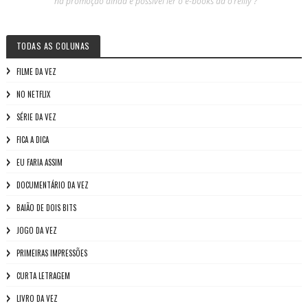
"na promoção ainda é possível ler o e-books da o’reilly ? "
TODAS AS COLUNAS
FILME DA VEZ
NO NETFLIX
SÉRIE DA VEZ
FICA A DICA
EU FARIA ASSIM
DOCUMENTÁRIO DA VEZ
BAIÃO DE DOIS BITS
JOGO DA VEZ
PRIMEIRAS IMPRESSÕES
CURTA LETRAGEM
LIVRO DA VEZ