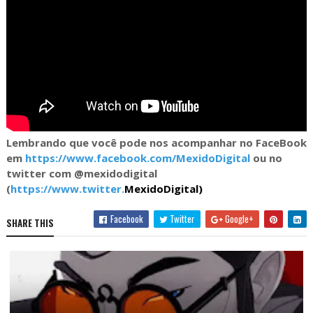
Lembrando que você pode nos acompanhar no FaceBook
em
https://www.facebook.com/MexidoDigital
ou no
twitter com @mexidodigital
(
https://www.twitter.
MexidoDigital)
Facebook
Twitter
Google+
SHARE THIS