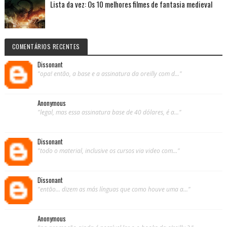
Lista da vez: Os 10 melhores filmes de fantasia medieval
COMENTÁRIOS RECENTES
Dissonant
"opa! então, a base e a assinatura da oreilly com d..."
Anonymous
"legal, mas essa assinatura base de 40 dólares, é a..."
Dissonant
"todo o material, inclusive os cursos via video com..."
Dissonant
"então... dizem as más línguas que como houve uma a..."
Anonymous