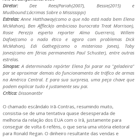
Diretor:
Dee Rees(Pariah(2007), Bessie(2015) e
Mudbound:Lácrimas Sobre o Mississippi)
Estrelas:
Anne Hatthaway(como a que não está nada bem Elena
McMahon), Ben Affleck(o ambicioso burocrata Treat Morrison),
Rosie Perez(a esperta reporter Alma Guerrero), Willem
Dafoe(como o nada ético e agora com problemas Dick
McMahon), Edi Gathegi(como o misterioso Jones), Toby
Jones(como em férias permanentes Paul Schuster), entre outras
estrelas.
Sinopse:
A determinada repórter Elena foi parar na "geladeira"
por se aproximar demais do funcionamento de tráfico de armas
na América Central. E para sua surpresa, uma peça chave que
podem explicar tudo é justamente seu pai.
Crítica:
Dissonantbr
O chamado escândalo Irã-Contras, resumindo muito,
consistia-se de uma tentativa quase desesperada de
melhoria da relação dos EUA com o Irã, justamente para
conseguir de volta 6 reféns, o que seria uma vitória eleitoral
para Ronald Regan. O dinheiro resultante das vendas e