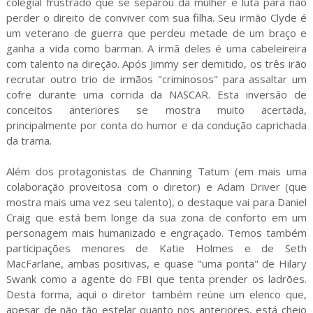
colegial frustrado que se separou da mulher e luta para não
perder o direito de conviver com sua filha. Seu irmão Clyde é
um veterano de guerra que perdeu metade de um braço e
ganha a vida como barman. A irmã deles é uma cabeleireira
com talento na direção. Após Jimmy ser demitido, os três irão
recrutar outro trio de irmãos "criminosos" para assaltar um
cofre durante uma corrida da NASCAR. Esta inversão de
conceitos anteriores se mostra muito acertada,
principalmente por conta do humor e da condução caprichada
da trama.
Além dos protagonistas de Channing Tatum (em mais uma
colaboração proveitosa com o diretor) e Adam Driver (que
mostra mais uma vez seu talento), o destaque vai para Daniel
Craig que está bem longe da sua zona de conforto em um
personagem mais humanizado e engraçado. Temos também
participações menores de Katie Holmes e de Seth
MacFarlane, ambas positivas, e quase "uma ponta" de Hilary
Swank como a agente do FBI que tenta prender os ladrões.
Desta forma, aqui o diretor também reúne um elenco que,
apesar de não tão estelar quanto nos anteriores, está cheio