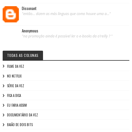
Dissonant
"então... dizem as más línguas que como houve uma a..."
Anonymous
"na promoção ainda é possível ler o e-books da o’reilly ? "
TODAS AS COLUNAS
FILME DA VEZ
NO NETFLIX
SÉRIE DA VEZ
FICA A DICA
EU FARIA ASSIM
DOCUMENTÁRIO DA VEZ
BAIÃO DE DOIS BITS