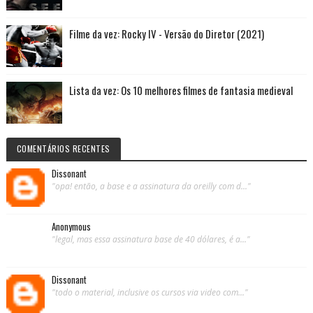
Filme da vez: Rocky IV - Versão do Diretor (2021)
Lista da vez: Os 10 melhores filmes de fantasia medieval
COMENTÁRIOS RECENTES
Dissonant
"opa! então, a base e a assinatura da oreilly com d..."
Anonymous
"legal, mas essa assinatura base de 40 dólares, é a..."
Dissonant
"todo o material, inclusive os cursos via video com..."