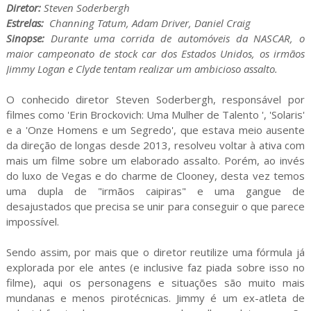
Diretor:
Steven Soderbergh
Estrelas:
Channing Tatum, Adam Driver, Daniel Craig
Sinopse:
Durante uma corrida de automóveis da NASCAR, o
maior campeonato de stock car dos Estados Unidos, os irmãos
Jimmy Logan e Clyde tentam realizar um ambicioso assalto.
O conhecido diretor
Steven Soderbergh, responsável por
filmes como '
Erin Brockovich: Uma Mulher de Talento
', 'Solaris'
e a 'Onze Homens e um Segredo', que estava meio ausente
da direção de longas desde 2013, resolveu voltar à ativa com
mais um filme sobre um elaborado assalto. Porém, ao invés
do luxo de Vegas e do charme de Clooney, desta vez temos
uma dupla de "irmãos caipiras" e uma gangue de
desajustados que precisa se unir para conseguir o que parece
impossível.
Sendo assim, por mais que o diretor reutilize uma fórmula já
explorada por ele antes (e inclusive faz piada sobre isso no
filme), aqui os personagens e situações são muito mais
mundanas e menos pirotécnicas. Jimmy é um ex-atleta de