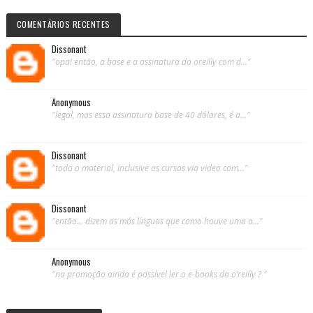
COMENTÁRIOS RECENTES
Dissonant
"opa! então, a base e a assinatura da oreilly com d..."
Anonymous
"legal, mas essa assinatura base de 40 dólares, é a..."
Dissonant
"todo o material, inclusive os cursos via video com..."
Dissonant
"então... dizem as más línguas que como houve uma a..."
Anonymous
"na promoção ainda é possível ler o e-books da o’reilly ? "