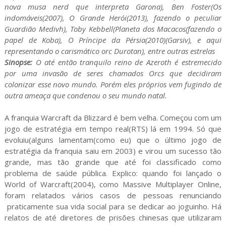
nova musa nerd que interpreta Garona), Ben Foster(Os
indomáveis(2007), O Grande Herói(2013), fazendo o peculiar
Guardião Medivh), Toby Kebbell(Planeta dos Macacos(fazendo o
papel de Koba), O Príncipe da Pérsia(2010)(Garsiv), e aqui
representando o carismático orc Durotan), entre outras estrelas
Sinopse:
O até então tranquilo reino de Azeroth é estremecido
por uma invasão de seres chamados Orcs que decidiram
colonizar esse novo mundo. Porém eles próprios vem fugindo de
outra ameaça que condenou o seu mundo natal.
A franquia Warcraft da Blizzard é bem velha. Começou com um
jogo de estratégia em tempo real(RTS) lá em 1994. Só que
evoluiu(alguns lamentam(como eu) que o último jogo de
estratégia da franquia saiu em 2003) e virou um sucesso tão
grande, mas tão grande que até foi classificado como
problema de saúde pública. Explico: quando foi lançado o
World of Warcraft(2004), como Massive Multiplayer Online,
foram relatados vários casos de pessoas renunciando
praticamente sua vida social para se dedicar ao joguinho. Há
relatos de até diretores de prisões chinesas que utilizaram