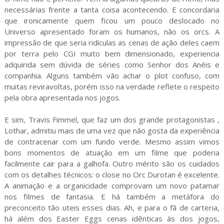
necessárias frente a tanta coisa acontecendo. E concordaria
que ironicamente quem ficou um pouco deslocado no
Universo apresentado foram os humanos, não os orcs. A
impressão de que seria ridículas as cenas de ação deles caem
por terra pelo CGI muito bem dimensionado, experiencia
adquirida sem dúvida de séries como Senhor dos Anéis e
companhia. Alguns também vão achar o plot confuso, com
muitas reviravoltas, porém isso na verdade reflete o respeito
pela obra apresentada nos jogos.
E sim, Travis Fimmel, que faz um dos grande protagonistas ,
Lothar, admitiu mais de uma vez que não gosta da experiência
de contracenar com um fundo verde. Mesmo assim vimos
bons momentos de atuação em um filme que poderia
facilmente cair para a galhofa. Outro mérito são os cuidados
com os detalhes técnicos: o close no Orc Durotan é excelente.
A animação e a organicidade comprovam um novo patamar
nos filmes de fantasia. E há também a metáfora do
preconceito tão uteis esses dias. Ah, e para o fã de carteria,
há além dos Easter Eggs cenas idênticas às dos jogos,