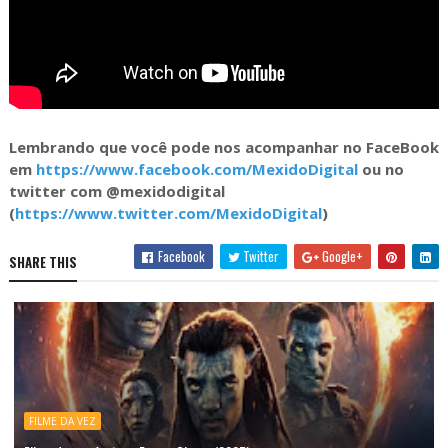
Lembrando que você pode nos acompanhar no FaceBook
em
https://www.facebook.com/MexidoDigital
ou no
twitter com @mexidodigital
(
https://www.twitter.com/MexidoDigital
)
Facebook
Twitter
Google+
SHARE THIS
FILME DA VEZ