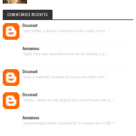
COMENTÁRIOS RECENTES
Dissonant
"opa! então, a base e a assinatura da oreilly com d..."
Anonymous
"legal, mas essa assinatura base de 40 dólares, é a..."
Dissonant
"todo o material, inclusive os cursos via video com..."
Dissonant
"então... dizem as más línguas que como houve uma a..."
Anonymous
"na promoção ainda é possível ler o e-books da o’reilly ? "