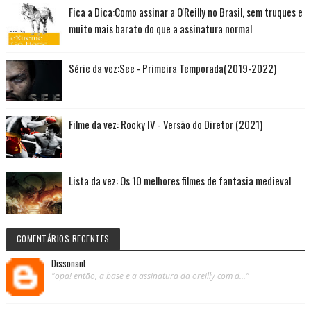
Fica a Dica:Como assinar a O'Reilly no Brasil, sem truques e
muito mais barato do que a assinatura normal
Série da vez:See - Primeira Temporada(2019-2022)
Filme da vez: Rocky IV - Versão do Diretor (2021)
Lista da vez: Os 10 melhores filmes de fantasia medieval
COMENTÁRIOS RECENTES
Dissonant
"opa! então, a base e a assinatura da oreilly com d..."