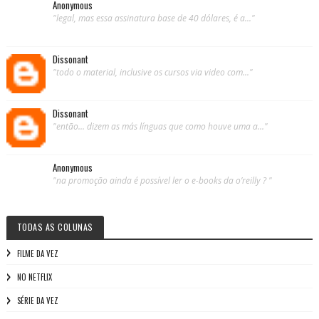
Anonymous
"legal, mas essa assinatura base de 40 dólares, é a..."
Dissonant
"todo o material, inclusive os cursos via video com..."
Dissonant
"então... dizem as más línguas que como houve uma a..."
Anonymous
"na promoção ainda é possível ler o e-books da o’reilly ? "
TODAS AS COLUNAS
FILME DA VEZ
NO NETFLIX
SÉRIE DA VEZ