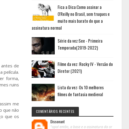
Fica a Dica:Como assinar a
O'Reilly no Brasil, sem truques e
muito mais barato do que a
assinatura normal
Série da vez:See - Primeira
Temporada(2019-2022)
Filme da vez: Rocky IV - Versão do
o antes de
Diretor (2021)
 película.
er forma,
lmes ruins
Lista da vez: Os 10 melhores
filmes de fantasia medieval
 assim me
o que não
COMENTÁRIOS RECENTES
go que os
Dissonant
"opa! então, a base e a assinatura da or