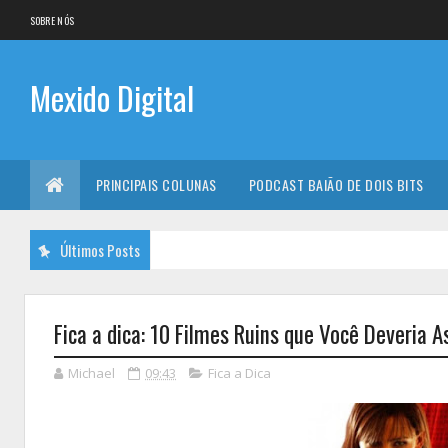
SOBRE NÓS
Mexido Digital
PRINCIPAIS COLUNAS
PODCAST BAIÃO DE DOIS BITS
Últimos Posts
Fica a dica: 10 Filmes Ruins que Você Deveria As
Michael
09:43
Fica a Dica