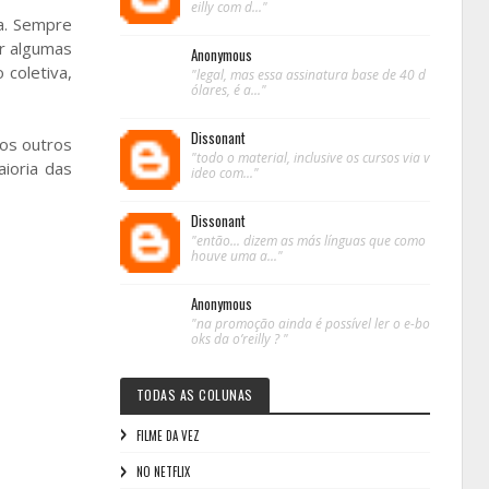
eilly com d..."
a. Sempre
er algumas
Anonymous
 coletiva,
"legal, mas essa assinatura base de 40 d
ólares, é a..."
Dissonant
dos outros
"todo o material, inclusive os cursos via v
ioria das
ideo com..."
Dissonant
"então... dizem as más línguas que como
houve uma a..."
Anonymous
"na promoção ainda é possível ler o e-bo
oks da o’reilly ? "
TODAS AS COLUNAS
FILME DA VEZ
NO NETFLIX