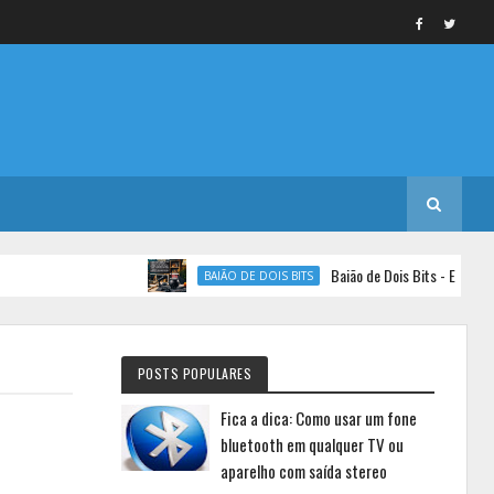
Baião de Dois Bits - Episódio 74
BAIÃO DE DOIS BITS
POSTS POPULARES
Fica a dica: Como usar um fone
bluetooth em qualquer TV ou
aparelho com saída stereo