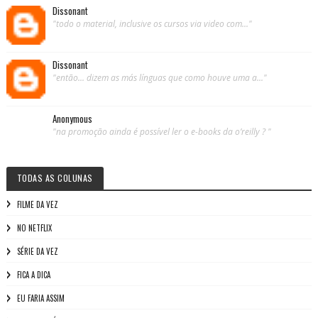
Dissonant
"todo o material, inclusive os cursos via video com..."
Dissonant
"então... dizem as más línguas que como houve uma a..."
Anonymous
"na promoção ainda é possível ler o e-books da o’reilly ? "
TODAS AS COLUNAS
FILME DA VEZ
NO NETFLIX
SÉRIE DA VEZ
FICA A DICA
EU FARIA ASSIM