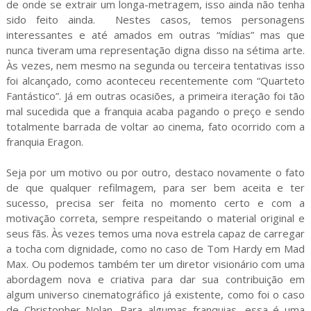
de onde se extrair um longa-metragem, isso ainda não tenha
sido feito ainda. Nestes casos, temos personagens
interessantes e até amados em outras “mídias” mas que
nunca tiveram uma representação digna disso na sétima arte.
Às vezes, nem mesmo na segunda ou terceira tentativas isso
foi alcançado, como aconteceu recentemente com “Quarteto
Fantástico”. Já em outras ocasiões, a primeira iteração foi tão
mal sucedida que a franquia acaba pagando o preço e sendo
totalmente barrada de voltar ao cinema, fato ocorrido com a
franquia Eragon.
Seja por um motivo ou por outro, destaco novamente o fato
de que qualquer refilmagem, para ser bem aceita e ter
sucesso, precisa ser feita no momento certo e com a
motivação correta, sempre respeitando o material original e
seus fãs. Às vezes temos uma nova estrela capaz de carregar
a tocha com dignidade, como no caso de Tom Hardy em Mad
Max. Ou podemos também ter um diretor visionário com uma
abordagem nova e criativa para dar sua contribuição em
algum universo cinematográfico já existente, como foi o caso
de Christopher Nolan. Para algumas franquias, essa é uma