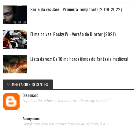
Série da vez:See - Primeira Temporada(2019-2022)
Filme da vez: Rocky IV - Versão do Diretor (2021)
Lista da vez: Os 10 melhores filmes de fantasia medieval
COMENTÁRIOS RECENTES
Dissonant
"opa! então, a base e a assinatura da oreilly com d..."
Anonymous
"legal, mas essa assinatura base de 40 dólares, é a..."